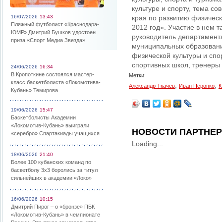
культуре и спорту, тема с
16/07/2026
13:43
края по развитию физическ
Пляжный футболист «Краснодара-
2012 год». Участие в нем 
ЮМР» Дмитрий Бушков удостоен
руководитель департамента
приза «Спорт Медиа Звезда»
муниципальных образовани
физической культуры и спо
спортивных школ, тренеры 
24/06/2026
16:34
В Кропоткине состоялся мастер-
Метки:
класс баскетболиста «Локомотива-
,
,
Александр Ткачев
Иван Перонко
К
Кубань» Темирова
19/06/2026
15:47
Баскетболисты Академии
«Локомотив-Кубань» выиграли
НОВОСТИ ПАРТНЕ
«серебро» Спартакиады учащихся
Loading...
18/06/2026
21:40
Более 100 кубанских команд по
баскетболу 3х3 боролись за титул
сильнейших в академии «Локо»
16/06/2026
10:15
Дмитрий Пирог – о «бронзе» ПБК
«Локомотив-Кубань» в чемпионате