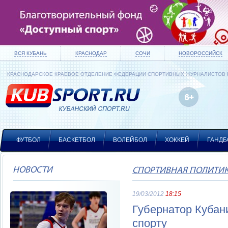
ВСЯ КУБАНЬ
КРАСНОДАР
СОЧИ
НОВОРОССИЙСК
КРАСНОДАРСКОЕ КРАЕВОЕ ОТДЕЛЕНИЕ ФЕДЕРАЦИИ СПОРТИВНЫХ ЖУРНАЛИСТОВ
ФУТБОЛ
БАСКЕТБОЛ
ВОЛЕЙБОЛ
ХОККЕЙ
ГАНДБ
НОВОСТИ
СПОРТИВНАЯ ПОЛИТИ
19/03/2012
18:15
Губернатор Кубан
спорту