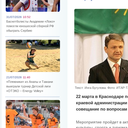
31/07/2026
10:52
Баскетболисты Академии «Локо»
помогли юношеской сборной РФ
обыграть Сербию
21/07/2026
11:40
«Пляжники» из Анапы и Тамани
выиграли турнир Детской лиги
Текст: Инга Бугулова. Фото: ИТАР-
«ОТЭКО – Energy Volley»
22 марта в Краснодаре 
краевой администрации 
совещание по вопросам 
Мероприятие пройдет в акт
культуры, спорта и туризм