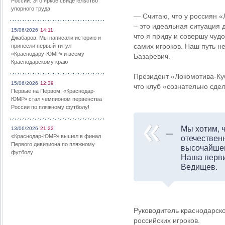
России: Это яркое свидетельство
упорного труда
— Считаю, что у россиян «
– это идеальная ситуация д
15/06/2026
14:11
что я приду и совершу чудо
Джабаров: Мы написали историю и
самих игроков. Наш путь н
принесли первый титул
«Краснодару-ЮМР» и всему
Базаревич.
Краснодарскому краю
Президент «Локомотива-Ку
15/06/2026
12:39
что клуб «сознательно сдел
Первые на Первом: «Краснодар-
ЮМР» стал чемпионом первенства
России по пляжному футболу!
Мы хотим, 
13/06/2026
21:22
«Краснодар-ЮМР» вышел в финал
отечествен
Первого дивизиона по пляжному
высочайшем
футболу
Наша перви
Ведищев.
Руководитель краснодарско
российских игроков.