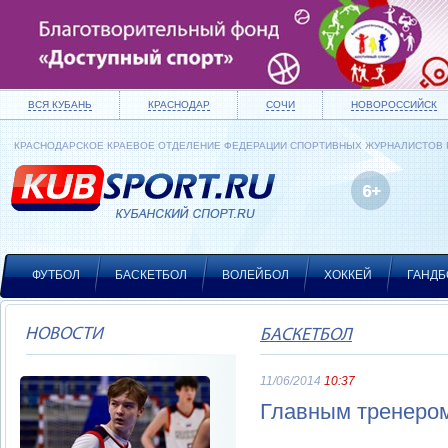
ВСЯ КУБАНЬ
КРАСНОДАР
СОЧИ
НОВОРОССИЙСК
КРАСНОДАРСКОЕ КРАЕВОЕ ОТДЕЛЕНИЕ ФЕДЕРАЦИИ СПОРТИВНЫХ ЖУРНАЛИСТОВ
ФУТБОЛ
БАСКЕТБОЛ
ВОЛЕЙБОЛ
ХОККЕЙ
ГАНДБ
НОВОСТИ
БАСКЕТБОЛ
11/06/2014
10:37
Главным тренером