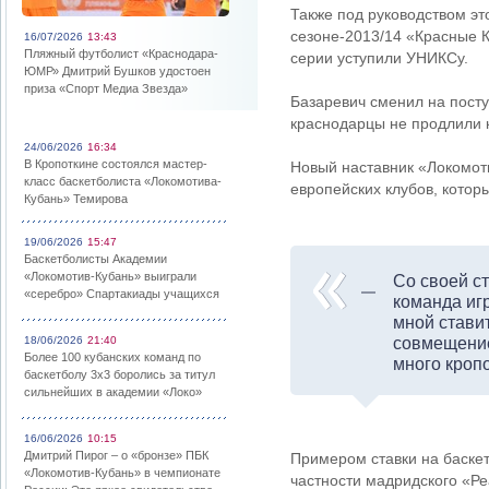
Также под руководством эт
сезоне-2013/14 «Красные К
16/07/2026
13:43
Пляжный футболист «Краснодара-
серии уступили УНИКСу.
ЮМР» Дмитрий Бушков удостоен
приза «Спорт Медиа Звезда»
Базаревич сменил на посту
краснодарцы не продлили к
24/06/2026
16:34
В Кропоткине состоялся мастер-
Новый наставник «Локомоти
класс баскетболиста «Локомотива-
европейских клубов, котор
Кубань» Темирова
19/06/2026
15:47
Баскетболисты Академии
«Локомотив-Кубань» выиграли
Со своей с
«серебро» Спартакиады учащихся
команда иг
мной стави
18/06/2026
21:40
совмещение
Более 100 кубанских команд по
много кроп
баскетболу 3х3 боролись за титул
сильнейших в академии «Локо»
16/06/2026
10:15
Дмитрий Пирог – о «бронзе» ПБК
Примером ставки на баскет
«Локомотив-Кубань» в чемпионате
частности мадридского «Ре