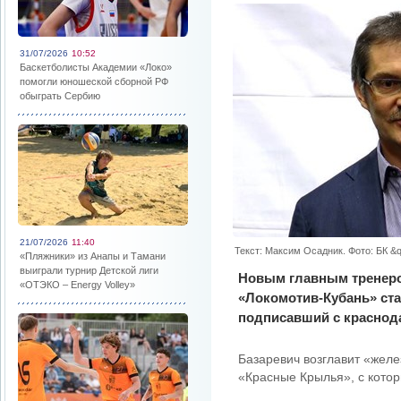
31/07/2026
10:52
Баскетболисты Академии «Локо»
помогли юношеской сборной РФ
обыграть Сербию
21/07/2026
11:40
Текст: Максим Осадник. Фото: БК &
«Пляжники» из Анапы и Тамани
выиграли турнир Детской лиги
Новым главным тренеро
«ОТЭКО – Energy Volley»
«Локомотив-Кубань» ста
подписавший с краснода
Базаревич возглавит «желе
«Красные Крылья», с кото