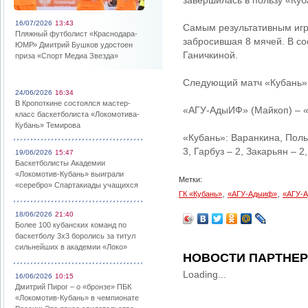
завершилась в пользу «Куб
16/07/2026
13:43
Самым результативным игр
Пляжный футболист «Краснодара-
забросившая 8 мячей. В со
ЮМР» Дмитрий Бушков удостоен
Ганичкиной.
приза «Спорт Медиа Звезда»
Следующий матч «Кубань» 
24/06/2026
16:34
В Кропоткине состоялся мастер-
«АГУ-АдыИФ» (Майкоп) – «К
класс баскетболиста «Локомотива-
Кубань» Темирова
«Кубань»: Варанкина, Польш
3, Гарбуз – 2, Закарьян – 
19/06/2026
15:47
Баскетболисты Академии
«Локомотив-Кубань» выиграли
Метки:
«серебро» Спартакиады учащихся
,
,
ГК «Кубань»
«АГУ-Адыиф»
«АГУ-А
18/06/2026
21:40
Более 100 кубанских команд по
баскетболу 3х3 боролись за титул
сильнейших в академии «Локо»
НОВОСТИ ПАРТНЕ
Loading...
16/06/2026
10:15
Дмитрий Пирог – о «бронзе» ПБК
«Локомотив-Кубань» в чемпионате