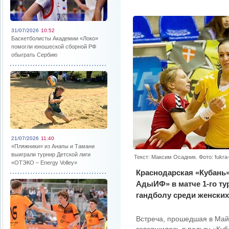
31/07/2026
10:52
Баскетболисты Академии «Локо»
помогли юношеской сборной РФ
обыграть Сербию
21/07/2026
11:40
«Пляжники» из Анапы и Тамани
выиграли турнир Детской лиги
Текст: Максим Осадник. Фото: fukra-
«ОТЭКО – Energy Volley»
Краснодарская «Кубань
АдыИФ» в матче 1-го ту
гандболу среди женских
Встреча, прошедшая в Майк