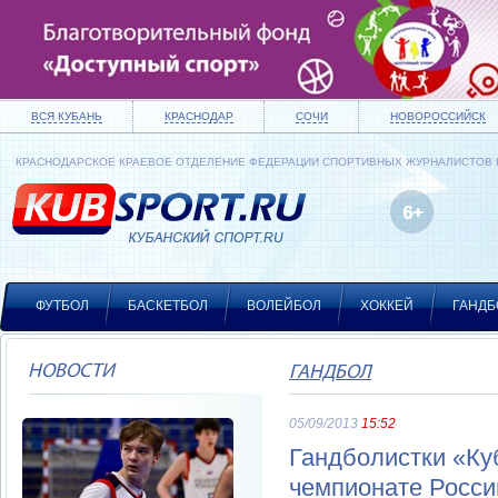
ВСЯ КУБАНЬ
КРАСНОДАР
СОЧИ
НОВОРОССИЙСК
КРАСНОДАРСКОЕ КРАЕВОЕ ОТДЕЛЕНИЕ ФЕДЕРАЦИИ СПОРТИВНЫХ ЖУРНАЛИСТОВ
ФУТБОЛ
БАСКЕТБОЛ
ВОЛЕЙБОЛ
ХОККЕЙ
ГАНДБ
НОВОСТИ
ГАНДБОЛ
05/09/2013
15:52
Гандболистки «Ку
чемпионате Росси