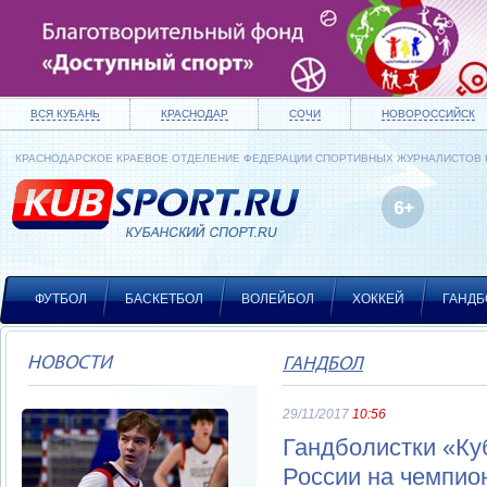
ВСЯ КУБАНЬ
КРАСНОДАР
СОЧИ
НОВОРОССИЙСК
КРАСНОДАРСКОЕ КРАЕВОЕ ОТДЕЛЕНИЕ ФЕДЕРАЦИИ СПОРТИВНЫХ ЖУРНАЛИСТОВ
ФУТБОЛ
БАСКЕТБОЛ
ВОЛЕЙБОЛ
ХОККЕЙ
ГАНДБ
НОВОСТИ
ГАНДБОЛ
29/11/2017
10:56
Гандболистки «Ку
России на чемпио