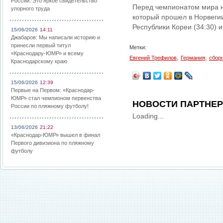
России: Это яркое свидетельство
Перед чемпионатом мира н
упорного труда
который прошел в Норвегии
Республики Кореи (34:30) и
15/06/2026
14:11
Джабаров: Мы написали историю и
принесли первый титул
Метки:
«Краснодару-ЮМР» и всему
,
,
Евгений Трефилов
Германия
сбор
Краснодарскому краю
15/06/2026
12:39
Первые на Первом: «Краснодар-
ЮМР» стал чемпионом первенства
НОВОСТИ ПАРТНЕ
России по пляжному футболу!
Loading...
13/06/2026
21:22
«Краснодар-ЮМР» вышел в финал
Первого дивизиона по пляжному
футболу