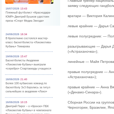
Главный тренер националь
заявку следующих гандболи
16/07/2026
13:43
Пляжный футболист «Краснодара-
вратари — Виктория Калини
ЮМР» Дмитрий Бушков удостоен
приза «Спорт Медиа Звезда»
левые крайние — Дарья Са
24/06/2026
16:34
левые полусредние: — Поли
В Кропоткине состоялся мастер-
класс баскетболиста «Локомотива-
разыгрывающие — Дарья Дм
Кубань» Темирова
(«Астраханочка»);
19/06/2026
15:47
Баскетболисты Академии
линейные — Майя Петрова,
«Локомотив-Кубань» выиграли
«серебро» Спартакиады учащихся
правые полусредние — Анн
«Астраханочка»);
18/06/2026
21:40
Более 100 кубанских команд по
правые крайние — Анна Вя
баскетболу 3х3 боролись за титул
сильнейших в академии «Локо»
(«Динамо-Синара»).
Сборная России на группов
16/06/2026
10:15
Дмитрий Пирог – о «бронзе» ПБК
Черногории, Бразилии, Япо
«Локомотив-Кубань» в чемпионате