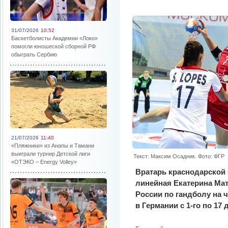
31/07/2026
10:52
Баскетболисты Академии «Локо»
помогли юношеской сборной РФ
обыграть Сербию
21/07/2026
11:40
«Пляжники» из Анапы и Тамани
выиграли турнир Детской лиги
Текст: Максим Осадник. Фото: ФГР
«ОТЭКО – Energy Volley»
Вратарь краснодарской 
линейная Екатерина Ма
России по гандболу на 
в Германии с 1-го по 17 