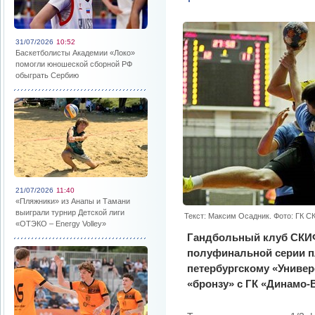
31/07/2026
10:52
Баскетболисты Академии «Локо»
помогли юношеской сборной РФ
обыграть Сербию
21/07/2026
11:40
«Пляжники» из Анапы и Тамани
выиграли турнир Детской лиги
Текст: Максим Осадник. Фото: ГК 
«ОТЭКО – Energy Volley»
Гандбольный клуб СКИФ
полуфинальной серии п
петербургскому «Универс
«бронзу» с ГК «Динамо-