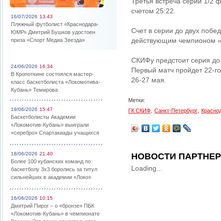
Третья встреча серии 1/2 
счетом 25:22.
16/07/2026
13:43
Пляжный футболист «Краснодара-
Счет в серии до двух побед
ЮМР» Дмитрий Бушков удостоен
действующим чемпионом «
приза «Спорт Медиа Звезда»
СКИФу предстоит серия до
24/06/2026
16:34
Первый матч пройдет 22-го
В Кропоткине состоялся мастер-
26-27 мая.
класс баскетболиста «Локомотива-
Кубань» Темирова
Метки:
,
,
19/06/2026
15:47
ГК СКИФ
Санкт-Петербург
Красно
Баскетболисты Академии
«Локомотив-Кубань» выиграли
«серебро» Спартакиады учащихся
18/06/2026
21:40
НОВОСТИ ПАРТНЕ
Более 100 кубанских команд по
Loading...
баскетболу 3х3 боролись за титул
сильнейших в академии «Локо»
16/06/2026
10:15
Дмитрий Пирог – о «бронзе» ПБК
«Локомотив-Кубань» в чемпионате