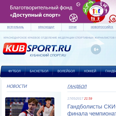
ВСЯ КУБАНЬ
КРАСНОДАР
СОЧИ
НОВОРОССИЙСК
КРАСНОДАРСКОЕ КРАЕВОЕ ОТДЕЛЕНИЕ ФЕДЕРАЦИИ СПОРТИВНЫХ ЖУРНАЛИСТОВ
ФУТБОЛ
БАСКЕТБОЛ
ВОЛЕЙБОЛ
ХОККЕЙ
ГАНДБ
НОВОСТИ
ГАНДБОЛ
17/05/2017
21:59
Гандболисты СКИФ
финала чемпиона