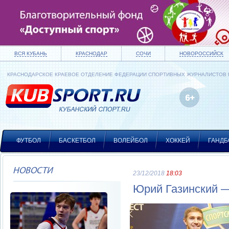
ВСЯ КУБАНЬ
КРАСНОДАР
СОЧИ
НОВОРОССИЙСК
КРАСНОДАРСКОЕ КРАЕВОЕ ОТДЕЛЕНИЕ ФЕДЕРАЦИИ СПОРТИВНЫХ ЖУРНАЛИСТОВ
ФУТБОЛ
БАСКЕТБОЛ
ВОЛЕЙБОЛ
ХОККЕЙ
ГАНДБ
НОВОСТИ
23/12/2018
18:03
Юрий Газинский —