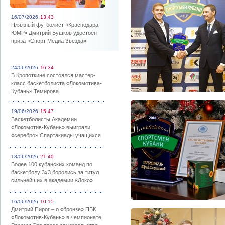
16/07/2026
13:43
Пляжный футболист «Краснодара-
ЮМР» Дмитрий Бушков удостоен
приза «Спорт Медиа Звезда»
24/06/2026
16:34
В Кропоткине состоялся мастер-
класс баскетболиста «Локомотива-
Кубань» Темирова
19/06/2026
15:47
Баскетболисты Академии
«Локомотив-Кубань» выиграли
«серебро» Спартакиады учащихся
18/06/2026
21:40
Более 100 кубанских команд по
баскетболу 3х3 боролись за титул
сильнейших в академии «Локо»
16/06/2026
10:15
Дмитрий Пирог – о «бронзе» ПБК
«Локомотив-Кубань» в чемпионате