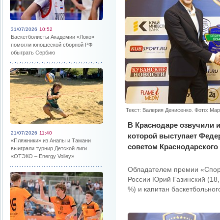
31/07/2026
10:52
Баскетболисты Академии «Локо»
помогли юношеской сборной РФ
обыграть Сербию
Текст: Валерия Денисенко. Фото: Ма
В Краснодаре озвучили 
21/07/2026
11:40
которой выступает Феде
«Пляжники» из Анапы и Тамани
советом Краснодарского 
выиграли турнир Детской лиги
«ОТЭКО – Energy Volley»
Обладателем премии «Спор
России Юрий Газинский (18,
%) и капитан баскетбольног