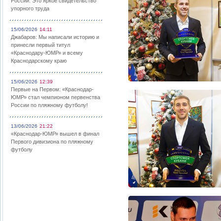
России: Это яркое свидетельство
упорного труда
15/06/2026
14:11
Джабаров: Мы написали историю и
принесли первый титул
«Краснодару-ЮМР» и всему
Краснодарскому краю
15/06/2026
12:39
Первые на Первом: «Краснодар-
ЮМР» стал чемпионом первенства
России по пляжному футболу!
13/06/2026
21:22
«Краснодар-ЮМР» вышел в финал
Первого дивизиона по пляжному
футболу