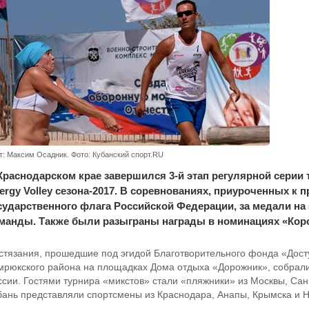
т: Максим Осадник. Фото: Кубанский спорт.RU
Краснодарском крае завершился 3-й этап регулярной серии
ergy Volley сезона-2017. В соревнованиях, приуроченных к
сударственного флага Российской Федерации, за медали на
манды. Также были разыграны награды в номинациях «Коро
стязания, прошедшие под эгидой Благотворительного фонда «Дост
мрюкского района на площадках Дома отдыха «Дорожник», собрали 
ссии. Гостями турнира «микстов» стали «пляжники» из Москвы, Сан
бань представляли спортсмены из Краснодара, Анапы, Крымска и Н