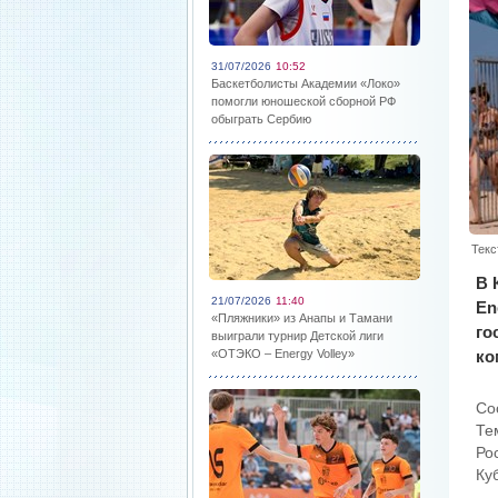
31/07/2026
10:52
Баскетболисты Академии «Локо»
помогли юношеской сборной РФ
обыграть Сербию
Текс
В 
21/07/2026
11:40
En
«Пляжники» из Анапы и Тамани
го
выиграли турнир Детской лиги
«ОТЭКО – Energy Volley»
ко
Со
Те
Ро
Ку