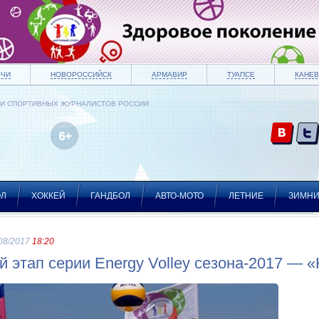
ОЧИ
НОВОРОССИЙСК
АРМАВИР
ТУАПСЕ
КАНЕВ
ИИ СПОРТИВНЫХ ЖУРНАЛИСТОВ РОССИИ
ОЛ
ХОККЕЙ
ГАНДБОЛ
АВТО-МОТО
ЛЕТНИЕ
ЗИМН
08/2017
18:20
-й этап серии Energy Volley сезона-2017 — 