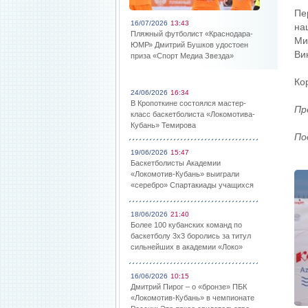
Пе
16/07/2026
13:43
на
Пляжный футболист «Краснодара-
Ми
ЮМР» Дмитрий Бушков удостоен
Ви
приза «Спорт Медиа Звезда»
Ко
24/06/2026
16:34
В Кропоткине состоялся мастер-
Пр
класс баскетболиста «Локомотива-
Кубань» Темирова
По
19/06/2026
15:47
Баскетболисты Академии
«Локомотив-Кубань» выиграли
«серебро» Спартакиады учащихся
18/06/2026
21:40
Более 100 кубанских команд по
баскетболу 3х3 боролись за титул
сильнейших в академии «Локо»
16/06/2026
10:15
Дмитрий Пирог – о «бронзе» ПБК
«Локомотив-Кубань» в чемпионате