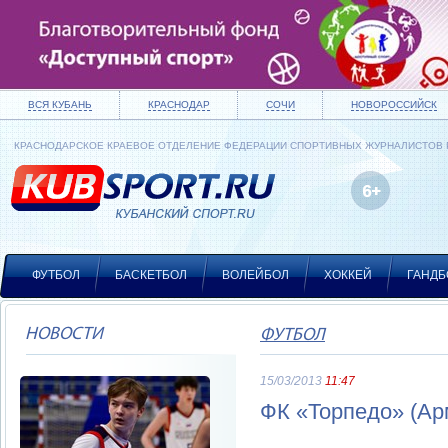
ВСЯ КУБАНЬ
КРАСНОДАР
СОЧИ
НОВОРОССИЙСК
КРАСНОДАРСКОЕ КРАЕВОЕ ОТДЕЛЕНИЕ ФЕДЕРАЦИИ СПОРТИВНЫХ ЖУРНАЛИСТОВ
ФУТБОЛ
БАСКЕТБОЛ
ВОЛЕЙБОЛ
ХОККЕЙ
ГАНДБ
НОВОСТИ
ФУТБОЛ
15/03/2013
11:47
ФК «Торпедо» (Ар