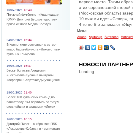
первое место. Таким образ
этих соревнований второй
16/07/2026
13:43
(Московская область) заве
Пляжный футболист «Краснодара-
10 очками идет «Север», в
ЮМР» Дмитрий Бушков удостоен
4-го по 6-е занимают «Якут
приза «Спорт Медиа Звезда»
Метки:
,
,
,
Анапа
Армавир
Витязево
Новокуб
24/06/2026
16:34
В Кропоткине состоялся мастер-
класс баскетболиста «Локомотива-
Кубань» Темирова
НОВОСТИ ПАРТНЕ
19/06/2026
15:47
Баскетболисты Академии
Loading...
«Локомотив-Кубань» выиграли
«серебро» Спартакиады учащихся
18/06/2026
21:40
Более 100 кубанских команд по
баскетболу 3х3 боролись за титул
сильнейших в академии «Локо»
16/06/2026
10:15
Дмитрий Пирог – о «бронзе» ПБК
«Локомотив-Кубань» в чемпионате