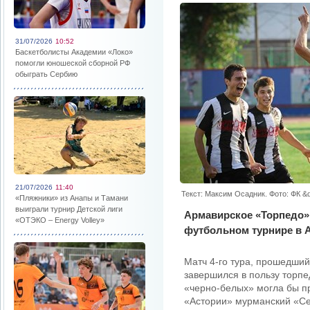
31/07/2026
10:52
Баскетболисты Академии «Локо»
помогли юношеской сборной РФ
обыграть Сербию
21/07/2026
11:40
Текст: Максим Осадник. Фото: ФК &
«Пляжники» из Анапы и Тамани
выиграли турнир Детской лиги
Армавирское «Торпедо»
«ОТЭКО – Energy Volley»
футбольном турнире в А
Матч 4-го тура, прошедший
завершился в пользу торпе
«черно-белых» могла бы пр
«Астории» мурманский «Се