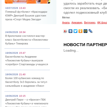
удалось заработать еще д
смогли их реализовать. «Б
16/07/2026
13:43
Пляжный футболист «Краснодара-
одолел подмосковный клуб «
ЮМР» Дмитрий Бушков удостоен
Метки:
приза «Спорт Медиа Звезда»
,
,
,
Анапа
Армавир
Витязево
ФК &quo
24/06/2026
16:34
В Кропоткине состоялся мастер-
класс баскетболиста «Локомотива-
Кубань» Темирова
НОВОСТИ ПАРТНЕ
Loading...
19/06/2026
15:47
Баскетболисты Академии
«Локомотив-Кубань» выиграли
«серебро» Спартакиады учащихся
18/06/2026
21:40
Более 100 кубанских команд по
баскетболу 3х3 боролись за титул
сильнейших в академии «Локо»
16/06/2026
10:15
Дмитрий Пирог – о «бронзе» ПБК
«Локомотив-Кубань» в чемпионате