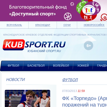
ВСЯ КУБАНЬ
КРАСНОДАР
СОЧИ
НОВОРОССИЙСК
КРАСНОДАРСКОЕ КРАЕВОЕ ОТДЕЛЕНИЕ ФЕДЕРАЦИИ СПОРТИВНЫХ ЖУРНАЛИСТОВ
ФУТБОЛ
БАСКЕТБОЛ
ВОЛЕЙБОЛ
ХОККЕЙ
ГАНДБ
НОВОСТИ
ФУТБОЛ
07/03/2013
11:59
ФК «Торпедо» (Ар
поражений на тур