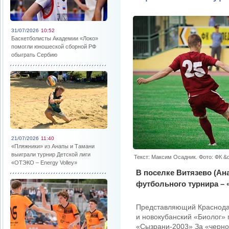
31/07/2026
10:52
Баскетболисты Академии «Локо»
помогли юношеской сборной РФ
обыграть Сербию
21/07/2026
11:40
«Пляжники» из Анапы и Тамани
выиграли турнир Детской лиги
Текст: Максим Осадник. Фото: ФК &
«ОТЭКО – Energy Volley»
В поселке Витязево (Ан
футбольного турнира – 
Представляющий Краснода
и новокубанский «Биолог» 
«Сызрани-2003» За «черно