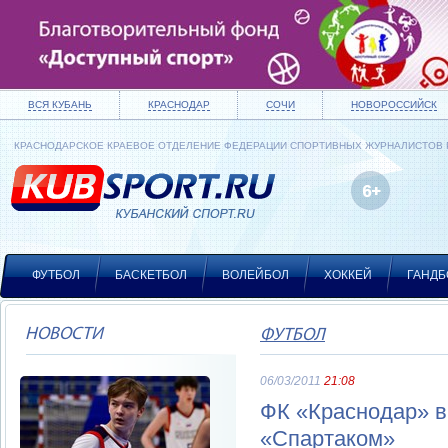
ВСЯ КУБАНЬ
КРАСНОДАР
СОЧИ
НОВОРОССИЙСК
КРАСНОДАРСКОЕ КРАЕВОЕ ОТДЕЛЕНИЕ ФЕДЕРАЦИИ СПОРТИВНЫХ ЖУРНАЛИСТОВ
ФУТБОЛ
БАСКЕТБОЛ
ВОЛЕЙБОЛ
ХОККЕЙ
ГАНДБ
НОВОСТИ
ФУТБОЛ
06/03/2011
21:08
ФК «Краснодар» в
«Спартаком»