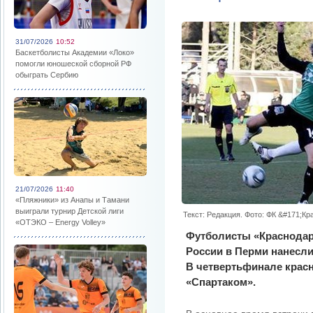
31/07/2026
10:52
Баскетболисты Академии «Локо»
помогли юношеской сборной РФ
обыграть Сербию
21/07/2026
11:40
«Пляжники» из Анапы и Тамани
выиграли турнир Детской лиги
Текст: Редакция. Фото: ФК &#171;К
«ОТЭКО – Energy Volley»
Футболисты «Краснодара
России в Перми нанесли
В четвертьфинале крас
«Спартаком».