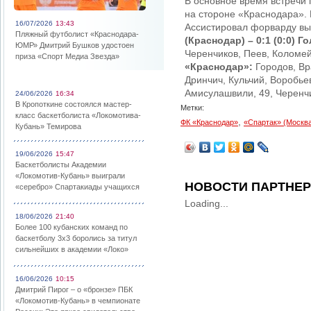
В основное время встречи 
на стороне «Краснодара». 
16/07/2026
13:43
Ассистировал форварду в
Пляжный футболист «Краснодара-
(Краснодар) – 0:1 (0:0)
Го
ЮМР» Дмитрий Бушков удостоен
Черенчиков, Пеев, Коломейц
приза «Спорт Медиа Звезда»
«Краснодар»:
Городов, Вр
Дринчич, Кульчий, Воробьев
Амисулашвили, 49, Черенчик
24/06/2026
16:34
В Кропоткине состоялся мастер-
Метки:
класс баскетболиста «Локомотива-
,
ФК «Краснодар»
«Спартак» (Москв
Кубань» Темирова
19/06/2026
15:47
Баскетболисты Академии
«Локомотив-Кубань» выиграли
НОВОСТИ ПАРТНЕ
«серебро» Спартакиады учащихся
Loading...
18/06/2026
21:40
Более 100 кубанских команд по
баскетболу 3х3 боролись за титул
сильнейших в академии «Локо»
16/06/2026
10:15
Дмитрий Пирог – о «бронзе» ПБК
«Локомотив-Кубань» в чемпионате