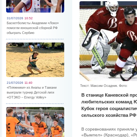
31/07/2026
10:52
Баскетболисты Академии «Локо»
помогли юношеской сборной РФ
обыграть Сербию
21/07/2026
11:40
Текст: Максим Осадник. Фото:
«Пляжники» из Анапы и Тамани
выиграли турнир Детской лиги
В станице Каневской пр
«ОТЭКО – Energy Volley»
любительских команд Ю
Кубок героя социалистич
сельского хозяйства РФ
В соревнованиях приняли у
«Вымпел» (Краснодар), «Ро