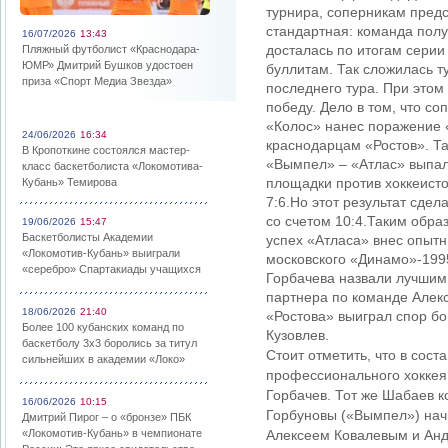
турнира, соперникам предс
стандартная: команда полу
16/07/2026
13:43
досталась по итогам серии
Пляжный футболист «Краснодара-
ЮМР» Дмитрий Бушков удостоен
буллитам. Так сложилась т
приза «Спорт Медиа Звезда»
последнего тура. При этом
победу. Дело в том, что со
«Колос» нанес поражение 
24/06/2026
16:34
краснодарцам «Ростов». Та
В Кропоткине состоялся мастер-
«Вымпел» – «Атлас» выпал
класс баскетболиста «Локомотива-
площадки против хоккеисто
Кубань» Темирова
7:6.Но этот результат сд
со счетом 10:4.Таким обра
19/06/2026
15:47
Баскетболисты Академии
успех «Атласа» внес опытн
«Локомотив-Кубань» выиграли
московского «Динамо»-199
«серебро» Спартакиады учащихся
Горбачева назвали лучшим
партнера по команде Алек
18/06/2026
21:40
«Ростова» выиграл спор б
Более 100 кубанских команд по
Кузовлев.
баскетболу 3х3 боролись за титул
Стоит отметить, что в сос
сильнейших в академии «Локо»
профессионального хоккея
Горбачев. Тот же Шабаев к
16/06/2026
10:15
Горбуновы («Вымпел») нач
Дмитрий Пирог – о «бронзе» ПБК
«Локомотив-Кубань» в чемпионате
Алексеем Ковалевым и Ан