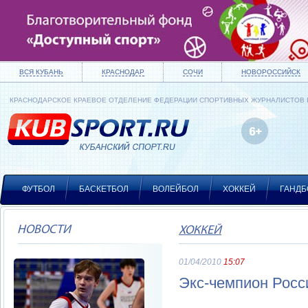
ВСЯ КУБАНЬ
КРАСНОДАР
СОЧИ
НОВОРОССИЙСК
КРАСНОДАРСКОЕ КРАЕВОЕ ОТДЕЛЕНИЕ ФЕДЕРАЦИИ СПОРТИВНЫХ ЖУРНАЛИСТОВ
ФУТБОЛ
БАСКЕТБОЛ
ВОЛЕЙБОЛ
ХОККЕЙ
ГАНДБ
НОВОСТИ
ХОККЕЙ
01/04/2010
15:07
Экс-чемпион Росс