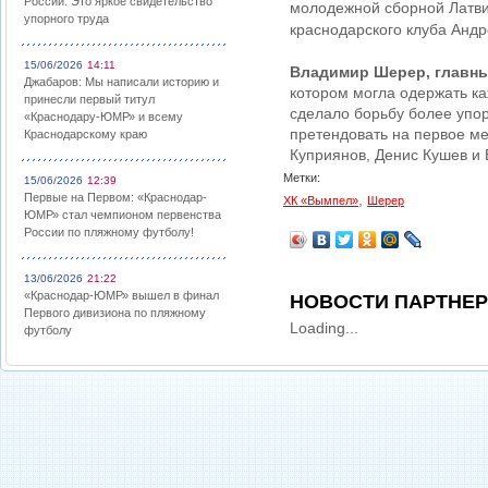
России: Это яркое свидетельство
молодежной сборной Латви
упорного труда
краснодарского клуба Андр
15/06/2026
14:11
Владимир Шерер, главны
Джабаров: Мы написали историю и
котором могла одержать к
принесли первый титул
сделало борьбу более упор
«Краснодару-ЮМР» и всему
претендовать на первое м
Краснодарскому краю
Куприянов, Денис Кушев и
Метки:
15/06/2026
12:39
Первые на Первом: «Краснодар-
,
ХК «Вымпел»
Шерер
ЮМР» стал чемпионом первенства
России по пляжному футболу!
13/06/2026
21:22
«Краснодар-ЮМР» вышел в финал
НОВОСТИ ПАРТНЕ
Первого дивизиона по пляжному
Loading...
футболу