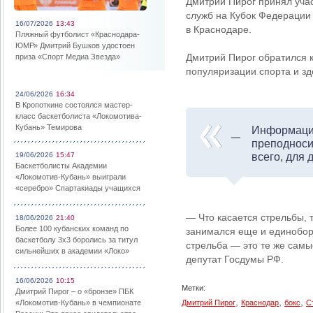
Дмитрий Пирог принял уча
служб на Кубок Федерации
16/07/2026
13:43
в Краснодаре.
Пляжный футболист «Краснодара-
ЮМР» Дмитрий Бушков удостоен
Дмитрий Пирог обратился к
приза «Спорт Медиа Звезда»
популяризации спорта и зд
24/06/2026
16:34
В Кропоткине состоялся мастер-
класс баскетболиста «Локомотива-
Кубань» Темирова
Информация
преподноси
19/06/2026
15:47
всего, для 
Баскетболисты Академии
«Локомотив-Кубань» выиграли
«серебро» Спартакиады учащихся
— Что касается стрельбы, 
18/06/2026
21:40
Более 100 кубанских команд по
занимался еще и единоборс
баскетболу 3х3 боролись за титул
стрельба — это те же самы
сильнейших в академии «Локо»
депутат Госдумы РФ.
16/06/2026
10:15
Метки:
Дмитрий Пирог – о «бронзе» ПБК
,
,
,
«Локомотив-Кубань» в чемпионате
Дмитрий Пирог
Краснодар
бокс
С