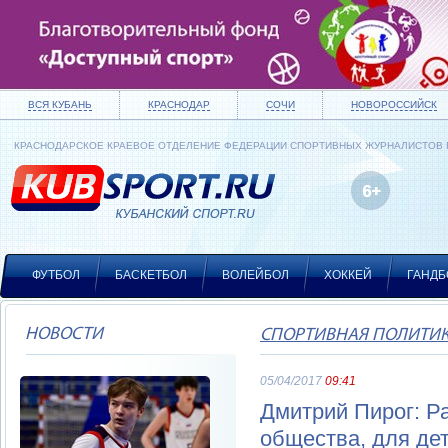
ВСЯ КУБАНЬ
КРАСНОДАР
СОЧИ
НОВОРОССИЙСК
КРАСНОДАРСКОЕ КРАЕВОЕ ОТДЕЛЕНИЕ ФЕДЕРАЦИИ СПОРТИВНЫХ ЖУРНАЛИСТОВ
ФУТБОЛ
БАСКЕТБОЛ
ВОЛЕЙБОЛ
ХОККЕЙ
ГАНДБ
НОВОСТИ
СПОРТИВНАЯ ПОЛИТИ
05/04/2017
09:41
Дмитрий Пирог: Р
общества, для де