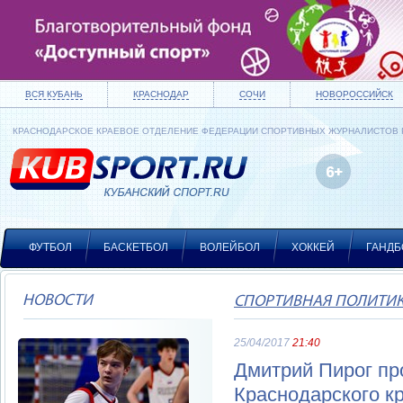
ВСЯ КУБАНЬ
КРАСНОДАР
СОЧИ
НОВОРОССИЙСК
КРАСНОДАРСКОЕ КРАЕВОЕ ОТДЕЛЕНИЕ ФЕДЕРАЦИИ СПОРТИВНЫХ ЖУРНАЛИСТОВ
ФУТБОЛ
БАСКЕТБОЛ
ВОЛЕЙБОЛ
ХОККЕЙ
ГАНДБ
НОВОСТИ
СПОРТИВНАЯ ПОЛИТИ
25/04/2017
21:40
Дмитрий Пирог пр
Краснодарского к