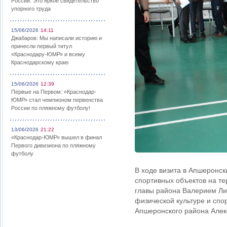
России: Это яркое свидетельство
упорного труда
15/06/2026
14:11
Джабаров: Мы написали историю и
принесли первый титул
«Краснодару-ЮМР» и всему
Краснодарскому краю
15/06/2026
12:39
Первые на Первом: «Краснодар-
ЮМР» стал чемпионом первенства
России по пляжному футболу!
13/06/2026
21:22
«Краснодар-ЮМР» вышел в финал
Первого дивизиона по пляжному
футболу
В ходе визита в Апшеронск
спортивных объектов на те
главы района Валерием Лил
физической культуре и сп
Апшеронского района Алек