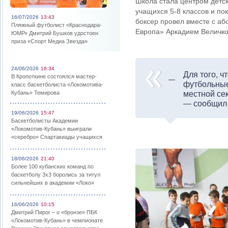
Школа стала центром детск
учащихся 5-8 классов и п
16/07/2026
13:43
боксер провел вместе с а
Пляжный футболист «Краснодара-
Европа»
Аркадием Величко
ЮМР» Дмитрий Бушков удостоен
приза «Спорт Медиа Звезда»
24/06/2026
16:34
Для того, 
В Кропоткине состоялся мастер-
футбольные
класс баскетболиста «Локомотива-
Кубань» Темирова
местной сек
— сообщил 
19/06/2026
15:47
Баскетболисты Академии
«Локомотив-Кубань» выиграли
«серебро» Спартакиады учащихся
18/06/2026
21:40
Более 100 кубанских команд по
баскетболу 3х3 боролись за титул
сильнейших в академии «Локо»
16/06/2026
10:15
Дмитрий Пирог – о «бронзе» ПБК
«Локомотив-Кубань» в чемпионате