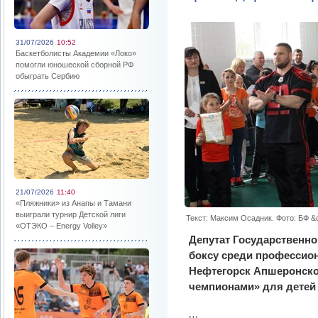
31/07/2026
10:52
Баскетболисты Академии «Локо»
помогли юношеской сборной РФ
обыграть Сербию
21/07/2026
11:40
«Пляжники» из Анапы и Тамани
выиграли турнир Детской лиги
Текст: Максим Осадник. Фото: БФ &
«ОТЭКО – Energy Volley»
Депутат Государственн
боксу среди профессио
Нефтегорск Апшеронско
чемпионами» для детей