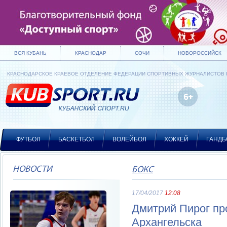
ВСЯ КУБАНЬ
КРАСНОДАР
СОЧИ
НОВОРОССИЙСК
КРАСНОДАРСКОЕ КРАЕВОЕ ОТДЕЛЕНИЕ ФЕДЕРАЦИИ СПОРТИВНЫХ ЖУРНАЛИСТОВ
ФУТБОЛ
БАСКЕТБОЛ
ВОЛЕЙБОЛ
ХОККЕЙ
ГАНДБ
НОВОСТИ
БОКС
17/04/2017
12:08
Дмитрий Пирог пр
Архангельска