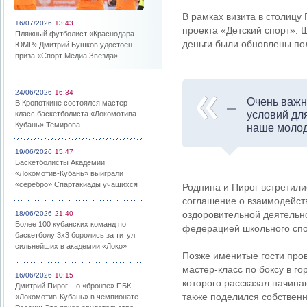
В рамках визита в столицу
16/07/2026
13:43
проекта «Детский спорт». 
Пляжный футболист «Краснодара-
деньги были обновлены пол
ЮМР» Дмитрий Бушков удостоен
приза «Спорт Медиа Звезда»
24/06/2026
16:34
Очень важн
В Кропоткине состоялся мастер-
условий для
класс баскетболиста «Локомотива-
Кубань» Темирова
наше молод
19/06/2026
15:47
Баскетболисты Академии
«Локомотив-Кубань» выиграли
«серебро» Спартакиады учащихся
Роднина и Пирог встретил
соглашение о взаимодейств
оздоровительной деятельн
18/06/2026
21:40
Более 100 кубанских команд по
федерацией школьного спо
баскетболу 3х3 боролись за титул
сильнейших в академии «Локо»
Позже именитые гости про
мастер-класс по боксу в г
16/06/2026
10:15
которого рассказал начина
Дмитрий Пирог – о «бронзе» ПБК
также поделился собствен
«Локомотив-Кубань» в чемпионате