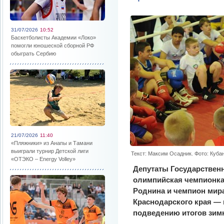
31/07/2026
10:52
Баскетболисты Академии «Локо»
помогли юношеской сборной РФ
обыграть Сербию
21/07/2026
11:40
«Пляжники» из Анапы и Тамани
выиграли турнир Детской лиги
Текст: Максим Осадник. Фото: Куба
«ОТЭКО – Energy Volley»
Депутаты Государствен
олимпийская чемпионка
Роднина и чемпион мира
Краснодарского края — 
подведению итогов зимн