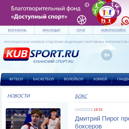
ВСЯ КУБАНЬ
КРАСНОДАР
СОЧИ
НОВОРОССИЙСК
КРАСНОДАРСКОЕ КРАЕВОЕ ОТДЕЛЕНИЕ ФЕДЕРАЦИИ СПОРТИВНЫХ ЖУРНАЛИСТОВ
ФУТБОЛ
БАСКЕТБОЛ
ВОЛЕЙБОЛ
ХОККЕЙ
ГАНДБ
НОВОСТИ
БОКС
15/03/2018
18:55
Дмитрий Пирог пр
боксеров