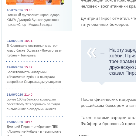
Федерации бокса Краснода
человек - воспитанники кр
16/07/2026
13:43
Пляжный футболист «Краснодара-
Дмитрий Пирог отметил, чт
ЮМР» Дмитрий Бушков удостоен
титулованных боксеров.
приза «Спорт Медиа Звезда»
24/06/2026
16:34
В Кропоткине состоялся мастер-
На эту заря
класс баскетболиста «Локомотива-
хобби. При
Кубань» Темирова
тренерами 
дружескую 
19/06/2026
15:47
Баскетболисты Академии
сказал Пиро
«Локомотив-Кубань» выиграли
«серебро» Спартакиады учащихся
18/06/2026
21:40
После физических нагрузо
Более 100 кубанских команд по
баскетболу 3х3 боролись за титул
российским боксером и взят
сильнейших в академии «Локо»
Также гостями зарядки ста
16/06/2026
10:15
Файфер и бронзовый призе
Дмитрий Пирог – о «бронзе» ПБК
«Локомотив-Кубань» в чемпионате