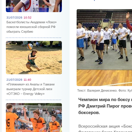
31/07/2026
10:52
Баскетболисты Академии «Локо»
помогли юношеской сборной РФ
обыграть Сербию
21/07/2026
11:40
«Пляжники» из Анапы и Тамани
выиграли турнир Детской лиги
Текст: Валерия Денисенко. Фото: К
«ОТЭКО – Energy Volley»
Чемпион мира по боксу 
РФ Дмитрий Пирог пров
боксеров.
Всероссийская акция «Бок