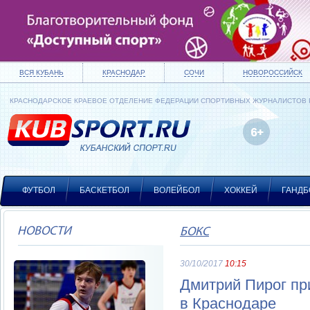
ВСЯ КУБАНЬ
КРАСНОДАР
СОЧИ
НОВОРОССИЙСК
КРАСНОДАРСКОЕ КРАЕВОЕ ОТДЕЛЕНИЕ ФЕДЕРАЦИИ СПОРТИВНЫХ ЖУРНАЛИСТОВ
ФУТБОЛ
БАСКЕТБОЛ
ВОЛЕЙБОЛ
ХОККЕЙ
ГАНДБ
НОВОСТИ
БОКС
30/10/2017
10:15
Дмитрий Пирог пр
в Краснодаре