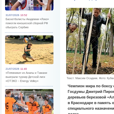
31/07/2026
10:52
Баскетболисты Академии «Локо»
помогли юношеской сборной РФ
обыграть Сербию
21/07/2026
11:40
«Пляжники» из Анапы и Тамани
выиграли турнир Детской лиги
Текст: Максим Осадник. Фото: Куба
«ОТЭКО – Energy Volley»
Чемпион мира по боксу 
Госдумы Дмитрий Пирог
деревьев березовой «А
в Краснодаре в память 
специального назначен
долга.