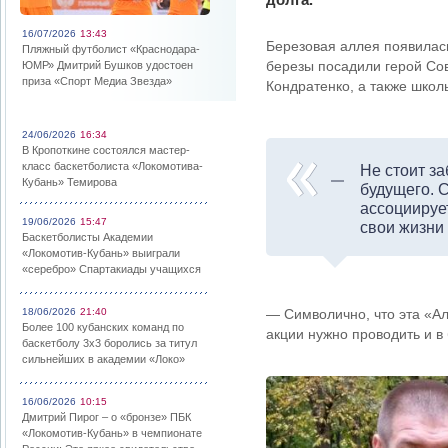
16/07/2026
13:43
Березовая аллея появилас
Пляжный футболист «Краснодара-
березы посадили герой Со
ЮМР» Дмитрий Бушков удостоен
приза «Спорт Медиа Звезда»
Кондратенко, а также школ
24/06/2026
16:34
В Кропоткине состоялся мастер-
класс баскетболиста «Локомотива-
Не стоит за
Кубань» Темирова
будущего. 
ассоциируе
19/06/2026
15:47
свои жизни 
Баскетболисты Академии
«Локомотив-Кубань» выиграли
«серебро» Спартакиады учащихся
18/06/2026
21:40
— Символично, что эта «Ал
Более 100 кубанских команд по
акции нужно проводить и 
баскетболу 3х3 боролись за титул
сильнейших в академии «Локо»
16/06/2026
10:15
Дмитрий Пирог – о «бронзе» ПБК
«Локомотив-Кубань» в чемпионате