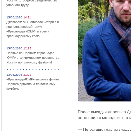
России: Это яркое свидетельство
упорного труда
15/06/2026
14:11
Джабаров: Мы написали историю и
принесли первый титул
«Краснодару-ЮМР» и всему
Краснодарскому краю
15/06/2026
12:39
Первые на Первом: «Краснодар-
ЮМР» стал чемпионом первенства
России по пляжному футболу!
13/06/2026
21:22
«Краснодар-ЮМР» вышел в финал
Первого дивизиона по пляжному
футболу
После высадки деревьев Дм
поговорил с молодежью о м
— Не оставил нас равноду