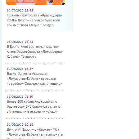
16/07/2026
13:43
Пляжный футболист «Краснодара-
ЮМР» Дмитрий Бушков удостоен
приза «Спорт Медиа Звезда»
24/06/2026
16:34
В Кропоткине состоялся мастер-
класс баскетболиста «Локомотива-
Кубань» Темирова
19/06/2026
15:47
Баскетболисты Академии
«Локомотив-Кубань» выиграли
«серебро» Спартакиады учащихся
18/06/2026
21:40
Более 100 кубанских команд по
баскетболу 3х3 боролись за титул
сильнейших в академии «Локо»
16/06/2026
10:15
Дмитрий Пирог – о «бронзе» ПБК
«Локомотив-Кубань» в чемпионате