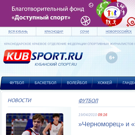
ВСЯ КУБАНЬ
КРАСНОДАР
СОЧИ
НОВОРОССИЙСК
КРАСНОДАРСКОЕ КРАЕВОЕ ОТДЕЛЕНИЕ ФЕДЕРАЦИИ СПОРТИВНЫХ ЖУРНАЛИСТОВ
ФУТБОЛ
БАСКЕТБОЛ
ВОЛЕЙБОЛ
ХОККЕЙ
ГАНДБ
НОВОСТИ
ФУТБОЛ
19/04/2010
09:16
»Черноморец» и «