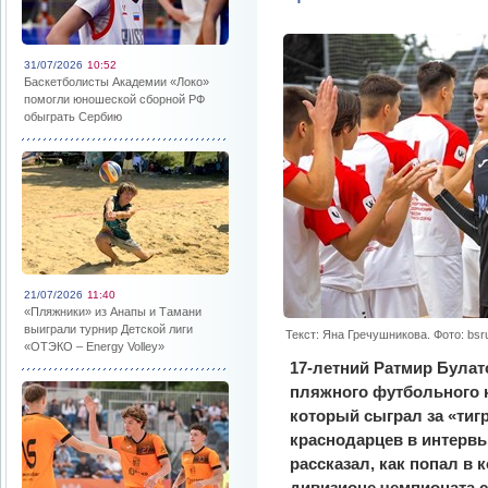
31/07/2026
10:52
Баскетболисты Академии «Локо»
помогли юношеской сборной РФ
обыграть Сербию
21/07/2026
11:40
«Пляжники» из Анапы и Тамани
выиграли турнир Детской лиги
Текст: Яна Гречушникова. Фото: bsr
«ОТЭКО – Energy Volley»
17-летний Ратмир Булат
пляжного футбольного 
который сыграл за «тиг
краснодарцев в интерв
рассказал, как попал в
дивизионе чемпионата 