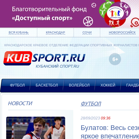
ВСЯ КУБАНЬ
КРАСНОДАР
СОЧИ
НОВОРОССИЙСК
КРАСНОДАРСКОЕ КРАЕВОЕ ОТДЕЛЕНИЕ ФЕДЕРАЦИИ СПОРТИВНЫХ ЖУРНАЛИСТОВ
ФУТБОЛ
БАСКЕТБОЛ
ВОЛЕЙБОЛ
ХОККЕЙ
ГАНДБ
НОВОСТИ
ФУТБОЛ
28/09/2023
09:36
Булатов: Весь се
яркое впечатлени