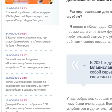
16/07/2026
13:43
– Ратмир, расскажи для 
Пляжный футболист «Краснодара-
футбол?
ЮМР» Дмитрий Бушков удостоен
приза «Спорт Медиа Звезда»
– Я попал в «Краснодар-ЮМ
первые шаги в пляжном фут
24/06/2026
16:34
любительский статус, у клу
В Кропоткине состоялся мастер-
ребятами своего возраста, 
класс баскетболиста «Локомотива-
Кубань» Темирова
19/06/2026
15:47
Баскетболисты Академии
В 2021 год
«Локомотив-Кубань» выиграли
Владислав
«серебро» Спартакиады учащихся
собой серь
свои силы н
18/06/2026
21:40
Более 100 кубанских команд по
баскетболу 3х3 боролись за титул
сильнейших в академии «Локо»
У нас собралась хорошая и
16/06/2026
10:15
чему были очень рады. Все
Дмитрий Пирог – о «бронзе» ПБК
углубляться в удивительны
«Локомотив-Кубань» в чемпионате