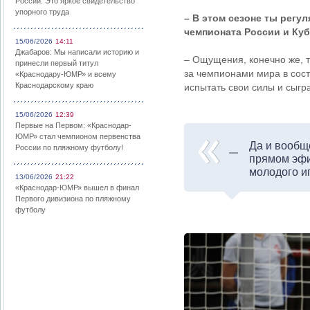
России: Это яркое свидетельство
упорного труда
– В этом сезоне ты регу
чемпионата России и Куб
15/06/2026
14:11
Джабаров: Мы написали историю и
– Ощущения, конечно же, т
принесли первый титул
за чемпионами мира в сост
«Краснодару-ЮМР» и всему
Краснодарскому краю
испытать свои силы и сыгр
15/06/2026
12:39
Первые на Первом: «Краснодар-
ЮМР» стал чемпионом первенства
Да и вообщ
России по пляжному футболу!
прямом эфи
молодого иг
13/06/2026
21:22
«Краснодар-ЮМР» вышел в финал
Первого дивизиона по пляжному
футболу