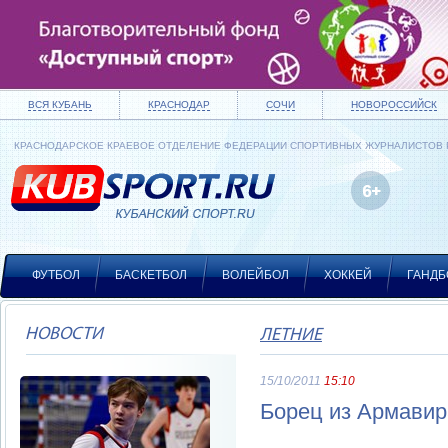
ВСЯ КУБАНЬ
КРАСНОДАР
СОЧИ
НОВОРОССИЙСК
КРАСНОДАРСКОЕ КРАЕВОЕ ОТДЕЛЕНИЕ ФЕДЕРАЦИИ СПОРТИВНЫХ ЖУРНАЛИСТОВ
ФУТБОЛ
БАСКЕТБОЛ
ВОЛЕЙБОЛ
ХОККЕЙ
ГАНДБ
НОВОСТИ
ЛЕТНИЕ
15/10/2011
15:10
Борец из Армавир