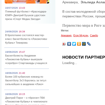
Армавира,
Эльпида Асла
16/07/2026
13:43
В состав молодежной сбор
Пляжный футболист «Краснодара-
ЮМР» Дмитрий Бушков удостоен
первенствах России, проше
приза «Спорт Медиа Звезда»
Первенство мира в Риге з
Метки:
24/06/2026
16:34
,
,
В Кропоткине состоялся мастер-
Армавир
Егор Мгдсян
Самбо
класс баскетболиста «Локомотива-
Кубань» Темирова
19/06/2026
15:47
Баскетболисты Академии
НОВОСТИ ПАРТНЕ
«Локомотив-Кубань» выиграли
Loading...
«серебро» Спартакиады учащихся
18/06/2026
21:40
Более 100 кубанских команд по
баскетболу 3х3 боролись за титул
сильнейших в академии «Локо»
16/06/2026
10:15
Дмитрий Пирог – о «бронзе» ПБК
«Локомотив-Кубань» в чемпионате