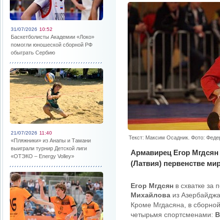
31/07/2026
10:52
Баскетболисты Академии «Локо»
помогли юношеской сборной РФ
обыграть Сербию
21/07/2026
11:40
Текст: Максим Осадник. Фото: Фед
«Пляжники» из Анапы и Тамани
выиграли турнир Детской лиги
Армавирец Егор Мгдсян
«ОТЭКО – Energy Volley»
(Латвия) первенстве ми
Егор Мгдсян
в схватке за 
Михайлова
из Азербайджан
Кроме Мгдасяна, в сборно
четырьмя спортсменами:
В