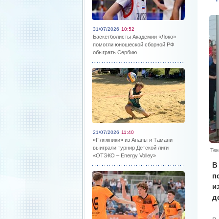
31/07/2026
10:52
Баскетболисты Академии «Локо»
помогли юношеской сборной РФ
обыграть Сербию
21/07/2026
11:40
«Пляжники» из Анапы и Тамани
выиграли турнир Детской лиги
Тек
«ОТЭКО – Energy Volley»
В
п
и
д