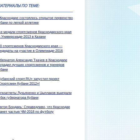
АТЕРИАЛЫ ПО ТЕМЕ:
 Краснодаре состоялось открытое первенство
бани по легкой атлетике
се медали спортсменов Краснодарского края
а Универсиаде-2013 в Казани
10 спортсменов Краснодарского края —
андидаты на участие в Олимпиаде-2016
убернатор Александр Ткачев в Краснодаре
аградил лучших спортсменов и тренеров
убани
Кубанский спорт.RU» запустил проект
Спортсмен Кубани 2012»!
егкоатлеты Лукьяненко и Цыплаков выиграли
убок губернатора Кубани
иктор Бондарь: Справедливо, что Краснодар
танет частью ЧМ-2018 по футболу