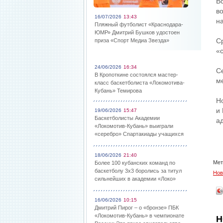
В
в
16/07/2026
13:43
на
Пляжный футболист «Краснодара-
ЮМР» Дмитрий Бушков удостоен
С
приза «Спорт Медиа Звезда»
«
24/06/2026
16:34
С
В Кропоткине состоялся мастер-
м
класс баскетболиста «Локомотива-
Кубань» Темирова
Н
и
19/06/2026
15:47
Баскетболисты Академии
а
«Локомотив-Кубань» выиграли
«серебро» Спартакиады учащихся
18/06/2026
21:40
Мет
Более 100 кубанских команд по
баскетболу 3х3 боролись за титул
Нов
сильнейших в академии «Локо»
16/06/2026
10:15
Дмитрий Пирог – о «бронзе» ПБК
«Локомотив-Кубань» в чемпионате
Н