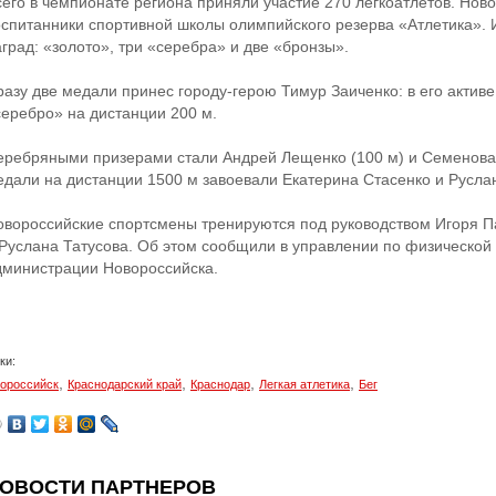
сего в чемпионате региона приняли участие 270 легкоатлетов. Нов
оспитанники спортивной школы олимпийского резерва «Атлетика». 
град: «золото», три «серебра» и две «бронзы».
разу две медали принес городу-герою Тимур Заиченко: в его активе
серебро» на дистанции 200 м.
еребряными призерами стали Андрей Лещенко (100 м) и Семенова 
едали на дистанции 1500 м завоевали Екатерина Стасенко и Руслан
овороссийские спортсмены тренируются под руководством Игоря Па
 Руслана Татусова. Об этом сообщили в управлении по физической 
дминистрации Новороссийска.
ки:
,
,
,
,
ороссийск
Краснодарский край
Краснодар
Легкая атлетика
Бег
ОВОСТИ ПАРТНЕРОВ