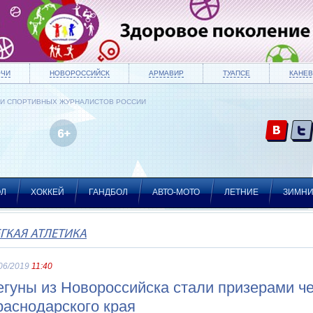
ОЧИ
НОВОРОССИЙСК
АРМАВИР
ТУАПСЕ
КАНЕВ
ИИ СПОРТИВНЫХ ЖУРНАЛИСТОВ РОССИИ
ОЛ
ХОККЕЙ
ГАНДБОЛ
АВТО-МОТО
ЛЕТНИЕ
ЗИМН
ГКАЯ АТЛЕТИКА
06/2019
11:40
егуны из Новороссийска стали призерами ч
раснодарского края