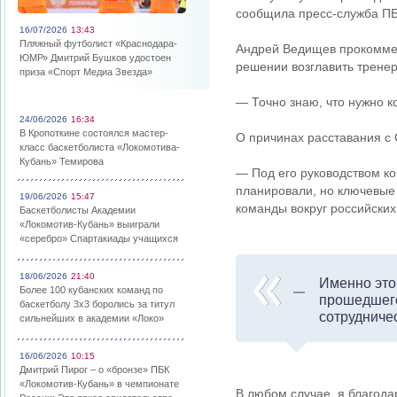
сообщила пресс-служба ПБ
16/07/2026
13:43
Пляжный футболист «Краснодара-
Андрей Ведищев прокоммен
ЮМР» Дмитрий Бушков удостоен
решении возглавить тренер
приза «Спорт Медиа Звезда»
— Точно знаю, что нужно к
24/06/2026
16:34
В Кропоткине состоялся мастер-
О причинах расставания с
класс баскетболиста «Локомотива-
Кубань» Темирова
— Под его руководством ко
планировали, но ключевые
19/06/2026
15:47
команды вокруг российских
Баскетболисты Академии
«Локомотив-Кубань» выиграли
«серебро» Спартакиады учащихся
18/06/2026
21:40
Именно это
Более 100 кубанских команд по
прошедшего
баскетболу 3х3 боролись за титул
сотрудниче
сильнейших в академии «Локо»
16/06/2026
10:15
Дмитрий Пирог – о «бронзе» ПБК
«Локомотив-Кубань» в чемпионате
В любом случае, я благода