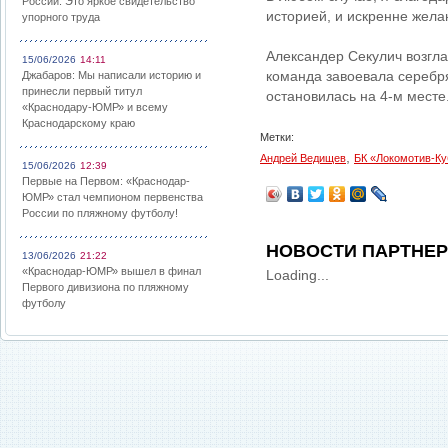
России: Это яркое свидетельство
историей, и искренне жела
упорного труда
Александер Секулич возгла
15/06/2026
14:11
команда завоевала серебр
Джабаров: Мы написали историю и
принесли первый титул
остановилась на 4-м месте
«Краснодару-ЮМР» и всему
Краснодарскому краю
Метки:
,
Андрей Ведищев
БК «Локомотив-Ку
15/06/2026
12:39
Первые на Первом: «Краснодар-
ЮМР» стал чемпионом первенства
России по пляжному футболу!
НОВОСТИ ПАРТНЕ
13/06/2026
21:22
«Краснодар-ЮМР» вышел в финал
Loading...
Первого дивизиона по пляжному
футболу