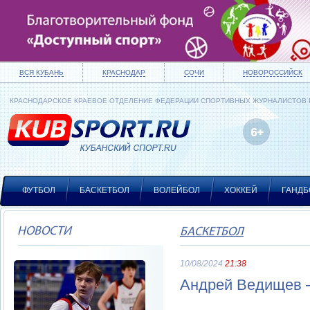
ВСЯ КУБАНЬ
КРАСНОДАР
СОЧИ
НОВОРОССИЙСК
КРАСНОДАРСКОЕ КРАЕВОЕ ОТДЕЛЕНИЕ ФЕДЕРАЦИИ СПОРТИВНЫХ ЖУРНАЛИСТОВ
ФУТБОЛ
БАСКЕТБОЛ
ВОЛЕЙБОЛ
ХОККЕЙ
ГАНДБ
НОВОСТИ
БАСКЕТБОЛ
10/08/2024
21:38
Андрей Ведищев –