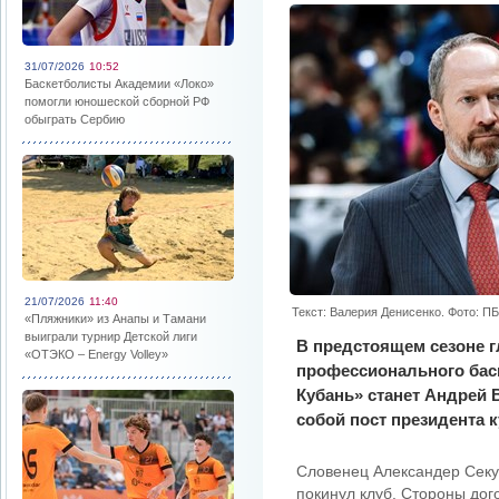
31/07/2026
10:52
Баскетболисты Академии «Локо»
помогли юношеской сборной РФ
обыграть Сербию
21/07/2026
11:40
Текст: Валерия Денисенко. Фото: П
«Пляжники» из Анапы и Тамани
выиграли турнир Детской лиги
В предстоящем сезоне 
«ОТЭКО – Energy Volley»
профессионального бас
Кубань» станет Андрей 
собой пост президента 
Словенец Александер Секул
покинул клуб. Стороны до