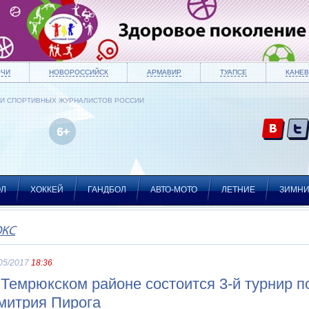
ОЧИ
НОВОРОССИЙСК
АРМАВИР
ТУАПСЕ
КАНЕВ
ИИ СПОРТИВНЫХ ЖУРНАЛИСТОВ РОССИИ
ОЛ
ХОККЕЙ
ГАНДБОЛ
АВТО-МОТО
ЛЕТНИЕ
ЗИМН
ОКС
05/2017
18:36
 Темрюкском районе состоится 3-й турнир п
митрия Пирога