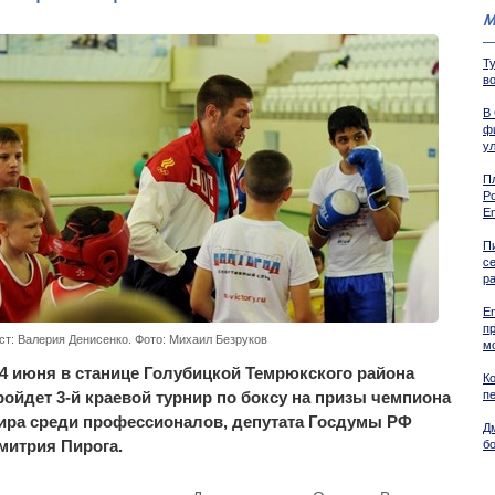
М
Ту
в
В
ф
у
П
Р
En
Пи
се
р
E
п
ст: Валерия Денисенко. Фото: Михаил Безруков
м
-4 июня в станице Голубицкой Темрюкского района
К
ройдет 3-й краевой турнир по боксу на призы чемпиона
п
ира среди профессионалов, депутата Госдумы РФ
Д
митрия Пирога.
б