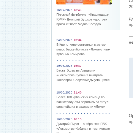
С
20
16/07/2026
13:43
Пляжный футболист «Краснодара-
Д
ЮМР» Дмитрий Бушков удостоен
п
приза «Спорт Медиа Звезда»
—
24/06/2026
16:34
н
В Кропоткине состоялся мастер-
класс баскетболиста «Локомотива-
Кубань» Темирова
19/06/2026
15:47
Баскетболисты Академии
«Локомотив-Кубань» выиграли
«серебро» Спартакиады учащихся
18/06/2026
21:40
Более 100 кубанских команд по
баскетболу 3х3 боролись за титул
сильнейших в академии «Локо»
О
16/06/2026
10:15
п
Дмитрий Пирог – о «бронзе» ПБК
«Локомотив-Кубань» в чемпионате