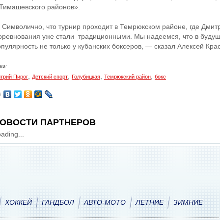
 Тимашевского районов».
 Символично, что турнир проходит в Темрюкском районе, где Дмит
оревнования уже стали традиционными. Мы надеемся, что в буду
опулярность не только у кубанских боксеров, — сказал Алексей Кра
ки:
,
,
,
,
трий Пирог
Детский спорт
Голубицкая
Темрюкский район
бокс
ОВОСТИ ПАРТНЕРОВ
ading...
ХОККЕЙ
ГАНДБОЛ
АВТО-МОТО
ЛЕТНИЕ
ЗИМНИЕ