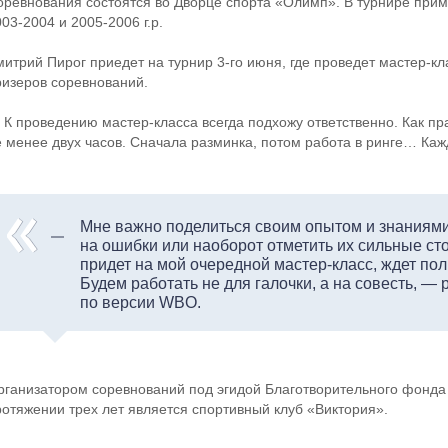
оревнования состоятся во Дворце спорта «Олимп». В турнире прим
03-2004 и 2005-2006 г.р.
митрий Пирог приедет на турнир 3-го июня, где проведет мастер-кл
ризеров соревнований.
 К проведению мастер-класса всегда подхожу ответственно. Как п
е менее двух часов. Сначала разминка, потом работа в ринге… Ка
Мне важно поделиться своим опытом и знаниями
на ошибки или наоборот отметить их сильные стор
придет на мой очередной мастер-класс, ждет по
Будем работать не для галочки, а на совесть, —
по версии WBO.
рганизатором соревнований под эгидой Благотворительного фонда
ротяжении трех лет является спортивный клуб «Виктория».