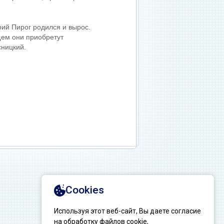
рий Пирог родился и вырос.
щем они приобретут
сницкий.