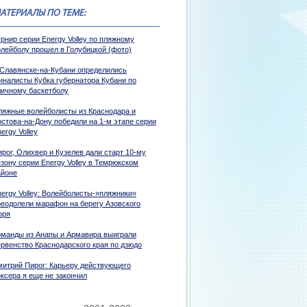
АТЕРИАЛЫ ПО ТЕМЕ:
рнир серии Energy Volley по пляжному
олейболу прошел в Голубицкой (фото)
 Славянске-на-Кубани определились
иналисты Кубка губернатора Кубани по
личному баскетболу
ляжные волейболисты из Краснодара и
остова-на-Дону победили на 1-м этапе серии
ergy Volley
рог, Олихвер и Кузелев дали старт 10-му
зону серии Energy Volley в Темрюкском
айоне
nergy Volley: Волейболисты-»пляжники»
реодолели марафон на берегу Азовского
оря
оманды из Анапы и Армавира выиграли
ервенство Краснодарского края по дзюдо
митрий Пирог: Карьеру действующего
оксера я еще не закончил