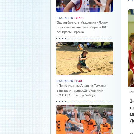
31/07/2026
10:52
Баскетболисты Академии «Локо»
помогли юношеской сборной РФ
обыграть Сербию
21/07/2026
11:40
«Пляжники» из Анапы и Тамани
выиграли турнир Детской лиги
Тек
«ОТЭКО – Energy Volley»
1
п
м
Д