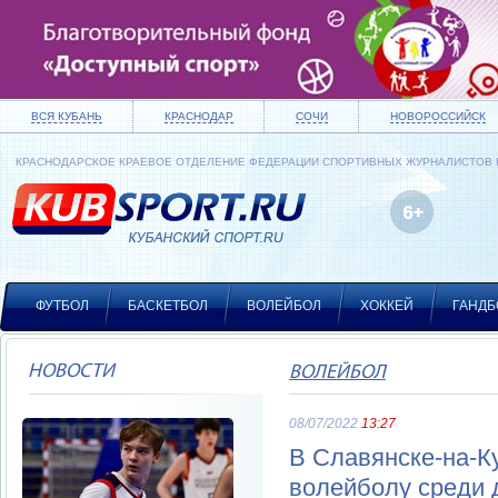
ВСЯ КУБАНЬ
КРАСНОДАР
СОЧИ
НОВОРОССИЙСК
КРАСНОДАРСКОЕ КРАЕВОЕ ОТДЕЛЕНИЕ ФЕДЕРАЦИИ СПОРТИВНЫХ ЖУРНАЛИСТОВ
ФУТБОЛ
БАСКЕТБОЛ
ВОЛЕЙБОЛ
ХОККЕЙ
ГАНДБ
НОВОСТИ
ВОЛЕЙБОЛ
08/07/2022
13:27
В Славянске-на-К
волейболу среди 