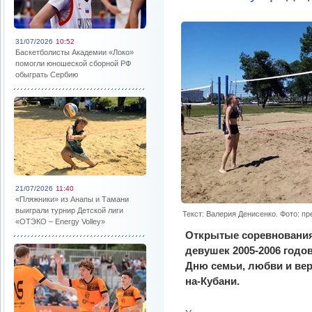
31/07/2026
10:52
Баскетболисты Академии «Локо»
помогли юношеской сборной РФ
обыграть Сербию
21/07/2026
11:40
«Пляжники» из Анапы и Тамани
выиграли турнир Детской лиги
Текст: Валерия Денисенко. Фото: п
«ОТЭКО – Energy Volley»
Открытые соревнования
девушек 2005-2006 годо
Дню семьи, любви и вер
на-Кубани.