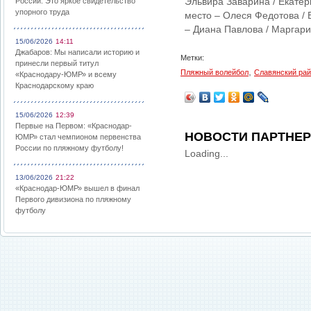
Эльвира Заварина / Екатер
России: Это яркое свидетельство
упорного труда
место – Олеся Федотова / 
– Диана Павлова / Маргари
15/06/2026
14:11
Джабаров: Мы написали историю и
Метки:
принесли первый титул
,
Пляжный волейбол
Славянский ра
«Краснодару-ЮМР» и всему
Краснодарскому краю
15/06/2026
12:39
Первые на Первом: «Краснодар-
НОВОСТИ ПАРТНЕ
ЮМР» стал чемпионом первенства
России по пляжному футболу!
Loading...
13/06/2026
21:22
«Краснодар-ЮМР» вышел в финал
Первого дивизиона по пляжному
футболу