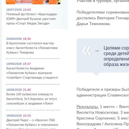
Участие в турнире, органи
16/07/2026
13:43
Победителями соревновани
Пляжный футболист «Краснодара-
достались Виктории Гончар
ЮМР» Дмитрий Бушков удостоен
Дарья Темнекова.
приза «Спорт Медиа Звезда»
24/06/2026
16:34
В Кропоткине состоялся мастер-
Целями сор
класс баскетболиста «Локомотива-
Кубань» Темирова
среди дете
определени
образа жиз
19/06/2026
15:47
Баскетболисты Академии
«Локомотив-Кубань» выиграли
«серебро» Спартакиады учащихся
Победители и призеры был
18/06/2026
21:40
Более 100 кубанских команд по
администрации Славянског
баскетболу 3х3 боролись за титул
сильнейших в академии «Локо»
Результаты:
1 место – Викт
Виолетта Новоселова; 3 ме
16/06/2026
10:15
Кристина Сергиенко; 5 мес
Дмитрий Пирог – о «бронзе» ПБК
Виноградова / Ангелина Пр
«Локомотив-Кубань» в чемпионате