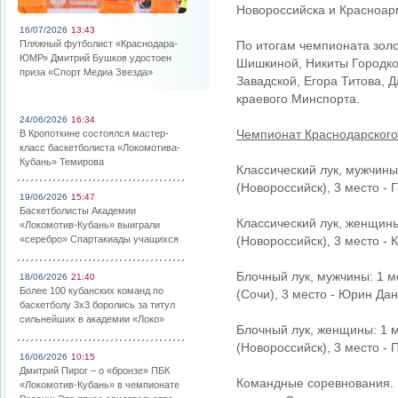
Новороссийска и Красноар
16/07/2026
13:43
Пляжный футболист «Краснодара-
По итогам чемпионата зол
ЮМР» Дмитрий Бушков удостоен
Шишкиной, Никиты Городко
приза «Спорт Медиа Звезда»
Завадской, Егора Титова,
краевого Минспорта.
24/06/2026
16:34
Чемпионат Краснодарского
В Кропоткине состоялся мастер-
класс баскетболиста «Локомотива-
Кубань» Темирова
Классический лук, мужчины
(Новороссийск), 3 место - 
19/06/2026
15:47
Баскетболисты Академии
Классический лук, женщины
«Локомотив-Кубань» выиграли
«серебро» Спартакиады учащихся
(Новороссийск), 3 место - 
Блочный лук, мужчины: 1 м
18/06/2026
21:40
Более 100 кубанских команд по
(Сочи), 3 место - Юрин Да
баскетболу 3х3 боролись за титул
сильнейших в академии «Локо»
Блочный лук, женщины: 1 
(Новороссийск), 3 место -
16/06/2026
10:15
Дмитрий Пирог – о «бронзе» ПБК
Командные соревнования. К
«Локомотив-Кубань» в чемпионате