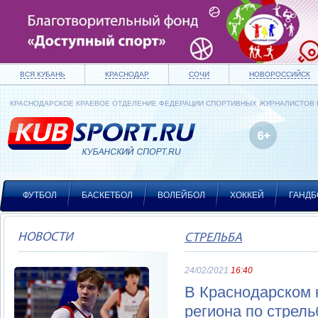
ВСЯ КУБАНЬ
КРАСНОДАР
СОЧИ
НОВОРОССИЙСК
КРАСНОДАРСКОЕ КРАЕВОЕ ОТДЕЛЕНИЕ ФЕДЕРАЦИИ СПОРТИВНЫХ ЖУРНАЛИСТОВ
ФУТБОЛ
БАСКЕТБОЛ
ВОЛЕЙБОЛ
ХОККЕЙ
ГАНДБ
НОВОСТИ
СТРЕЛЬБА
24/02/2021
16:40
В Краснодарском 
региона по стрель