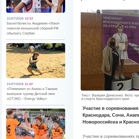
31/07/2026
10:52
Баскетболисты Академии «Локо»
помогли юношеской сборной РФ
обыграть Сербию
21/07/2026
11:40
«Пляжники» из Анапы и Тамани
выиграли турнир Детской лиги
Текст: Валерия Денисенко. Фото: п
«ОТЭКО – Energy Volley»
и спорта Краснодарского края
Участие в соревнования
Краснодара, Сочи, Анап
Новороссийска и Красно
Участие в соревнованиях п