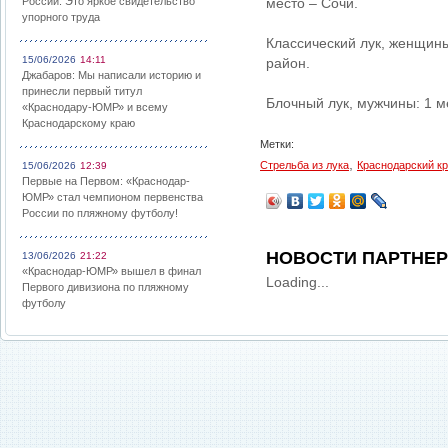
России: Это яркое свидетельство
место – Сочи.
упорного труда
Классический лук, женщины
15/06/2026
14:11
район.
Джабаров: Мы написали историю и
принесли первый титул
Блочный лук, мужчины: 1 м
«Краснодару-ЮМР» и всему
Краснодарскому краю
Метки:
,
Стрельба из лука
Краснодарский к
15/06/2026
12:39
Первые на Первом: «Краснодар-
ЮМР» стал чемпионом первенства
России по пляжному футболу!
НОВОСТИ ПАРТНЕ
13/06/2026
21:22
«Краснодар-ЮМР» вышел в финал
Loading...
Первого дивизиона по пляжному
футболу