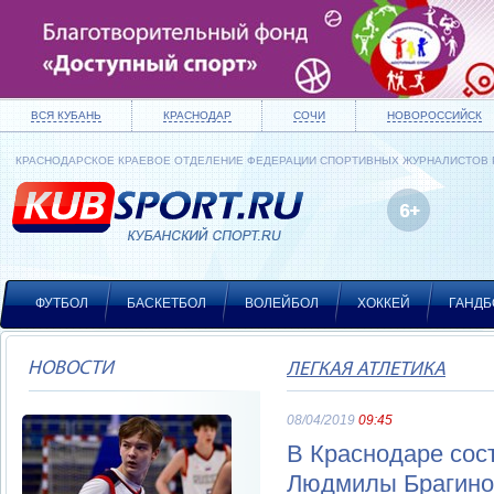
ВСЯ КУБАНЬ
КРАСНОДАР
СОЧИ
НОВОРОССИЙСК
КРАСНОДАРСКОЕ КРАЕВОЕ ОТДЕЛЕНИЕ ФЕДЕРАЦИИ СПОРТИВНЫХ ЖУРНАЛИСТОВ
ФУТБОЛ
БАСКЕТБОЛ
ВОЛЕЙБОЛ
ХОККЕЙ
ГАНДБ
НОВОСТИ
ЛЕГКАЯ АТЛЕТИКА
08/04/2019
09:45
В Краснодаре сост
Людмилы Брагино