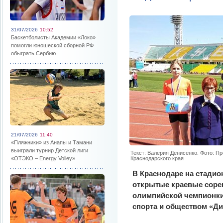
31/07/2026
10:52
Баскетболисты Академии «Локо»
помогли юношеской сборной РФ
обыграть Сербию
21/07/2026
11:40
«Пляжники» из Анапы и Тамани
выиграли турнир Детской лиги
Текст: Валерия Денисенко. Фото: П
«ОТЭКО – Energy Volley»
Краснодарского края
В Краснодаре на стадио
открытые краевые сорев
олимпийской чемпионки
спорта и обществом «Ди