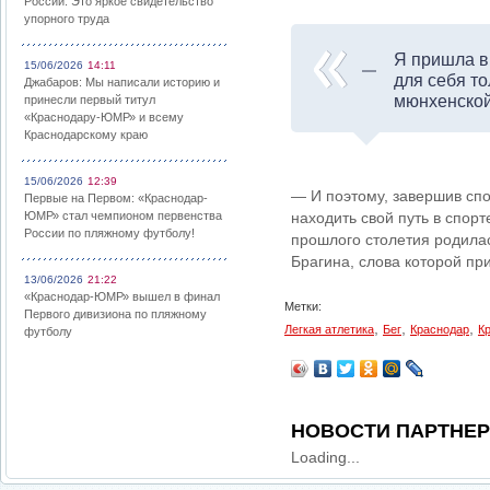
России: Это яркое свидетельство
упорного труда
Я пришла в 
15/06/2026
14:11
для себя то
Джабаров: Мы написали историю и
мюнхенской
принесли первый титул
«Краснодару-ЮМР» и всему
Краснодарскому краю
15/06/2026
12:39
— И поэтому, завершив спо
Первые на Первом: «Краснодар-
ЮМР» стал чемпионом первенства
находить свой путь в спорте
России по пляжному футболу!
прошлого столетия родила
Брагина, слова которой пр
13/06/2026
21:22
«Краснодар-ЮМР» вышел в финал
Метки:
Первого дивизиона по пляжному
,
,
,
Легкая атлетика
Бег
Краснодар
К
футболу
НОВОСТИ ПАРТНЕ
Loading...