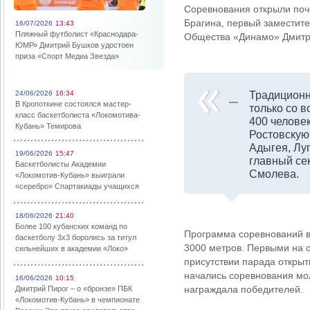
Соревнования открыли поч
Брагина, первый заместите
16/07/2026
13:43
Пляжный футболист «Краснодара-
Общества «Динамо» Дмитри
ЮМР» Дмитрий Бушков удостоен
приза «Спорт Медиа Звезда»
24/06/2026
16:34
Традиционн
В Кропоткине состоялся мастер-
только со в
класс баскетболиста «Локомотива-
400 челове
Кубань» Темирова
Ростовскую
Адыгея, Лу
19/06/2026
15:47
главный се
Баскетболисты Академии
Смолева.
«Локомотив-Кубань» выиграли
«серебро» Спартакиады учащихся
18/06/2026
21:40
Более 100 кубанских команд по
Программа соревнований вк
баскетболу 3х3 боролись за титул
3000 метров. Первыми на 
сильнейших в академии «Локо»
присутствии парада откры
начались соревнования мо
16/06/2026
10:15
награждала победителей.
Дмитрий Пирог – о «бронзе» ПБК
«Локомотив-Кубань» в чемпионате