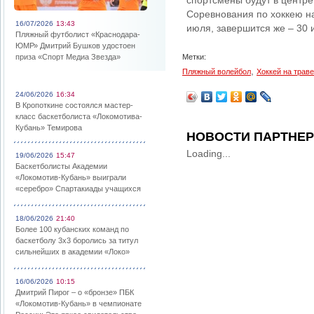
спортсмены будут в центр
Соревнования по хоккею на
16/07/2026
13:43
июля, завершится же – 30 
Пляжный футболист «Краснодара-
ЮМР» Дмитрий Бушков удостоен
приза «Спорт Медиа Звезда»
Метки:
,
Пляжный волейбол
Хоккей на траве
24/06/2026
16:34
В Кропоткине состоялся мастер-
класс баскетболиста «Локомотива-
Кубань» Темирова
НОВОСТИ ПАРТНЕ
Loading...
19/06/2026
15:47
Баскетболисты Академии
«Локомотив-Кубань» выиграли
«серебро» Спартакиады учащихся
18/06/2026
21:40
Более 100 кубанских команд по
баскетболу 3х3 боролись за титул
сильнейших в академии «Локо»
16/06/2026
10:15
Дмитрий Пирог – о «бронзе» ПБК
«Локомотив-Кубань» в чемпионате