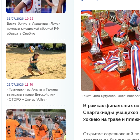
31/07/2026
10:52
Баскетболисты Академии «Локо»
помогли юношеской сборной РФ
обыграть Сербию
21/07/2026
11:40
«Пляжники» из Анапы и Тамани
выиграли турнир Детской лиги
Текст: Инга Бугулова. Фото: kubsport
«ОТЭКО – Energy Volley»
В рамках финальных со
Спартакиады учащихся 
хоккею на траве и пляж
Открытие соревнований по