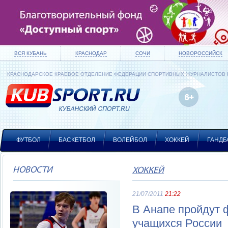
ВСЯ КУБАНЬ
КРАСНОДАР
СОЧИ
НОВОРОССИЙСК
КРАСНОДАРСКОЕ КРАЕВОЕ ОТДЕЛЕНИЕ ФЕДЕРАЦИИ СПОРТИВНЫХ ЖУРНАЛИСТОВ
ФУТБОЛ
БАСКЕТБОЛ
ВОЛЕЙБОЛ
ХОККЕЙ
ГАНДБ
НОВОСТИ
ХОККЕЙ
21/07/2011
21:22
В Анапе пройдут 
учащихся России