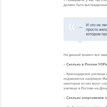
– Понимаете, у нас так сл
должен быть выстраданным.
И это не л
просто жела
котором пр
На данный момент все зави
–
Сколько в России УОР
– Краснодарское училище и
подчиняются напрямую Мин
некоторые из них могут сл
училище в Ростове-на-Дону
–
Сколько спортсменов о