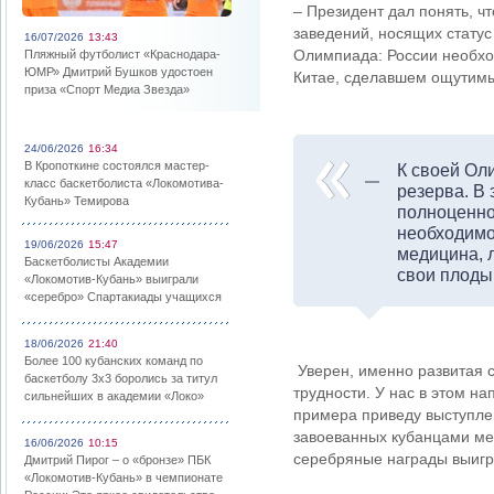
– Президент дал понять, ч
заведений, носящих статус
16/07/2026
13:43
Олимпиада: России необход
Пляжный футболист «Краснодара-
ЮМР» Дмитрий Бушков удостоен
Китае, сделавшем ощутимы
приза «Спорт Медиа Звезда»
24/06/2026
16:34
В Кропоткине состоялся мастер-
К своей Ол
класс баскетболиста «Локомотива-
резерва. В
Кубань» Темирова
полноценно
необходимо
19/06/2026
15:47
медицина, 
Баскетболисты Академии
свои плоды
«Локомотив-Кубань» выиграли
«серебро» Спартакиады учащихся
18/06/2026
21:40
Более 100 кубанских команд по
Уверен, именно развитая 
баскетболу 3х3 боролись за титул
трудности. У нас в этом на
сильнейших в академии «Локо»
примера приведу выступлен
завоеванных кубанцами мед
16/06/2026
10:15
серебряные награды выигр
Дмитрий Пирог – о «бронзе» ПБК
«Локомотив-Кубань» в чемпионате