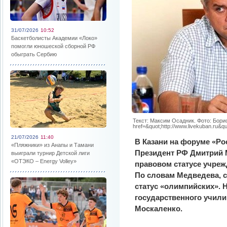
31/07/2026
10:52
Баскетболисты Академии «Локо»
помогли юношеской сборной РФ
обыграть Сербию
Текст: Максим Осадник. Фото: Борис 
href=&quot;http://www.livekuban.ru&q
21/07/2026
11:40
В Казани на форуме «Ро
«Пляжники» из Анапы и Тамани
Президент РФ Дмитрий 
выиграли турнир Детской лиги
«ОТЭКО – Energy Volley»
правовом статусе учреж
По словам Медведева, се
статус «олимпийских». 
государственного учил
Москаленко.