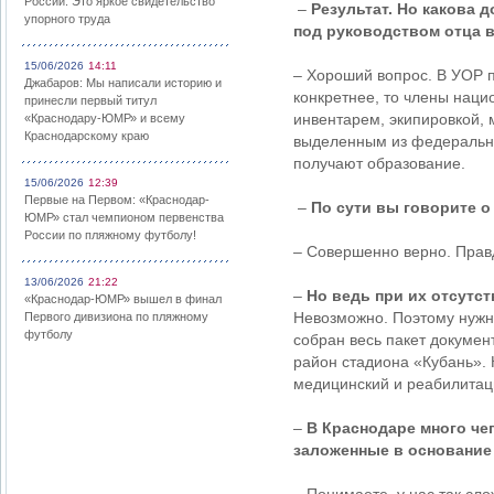
России: Это яркое свидетельство
–
Результат. Но какова 
упорного труда
под руководством отца в
15/06/2026
14:11
– Хороший вопрос. В УОР п
Джабаров: Мы написали историю и
конкретнее, то члены нац
принесли первый титул
инвентарем, экипировкой,
«Краснодару-ЮМР» и всему
Краснодарскому краю
выделенным из федерально
получают образование.
15/06/2026
12:39
Первые на Первом: «Краснодар-
–
По сути вы говорите 
ЮМР» стал чемпионом первенства
России по пляжному футболу!
– Совершенно верно. Правд
13/06/2026
21:22
–
Но ведь при их отсутс
«Краснодар-ЮМР» вышел в финал
Невозможно. Поэтому нужно
Первого дивизиона по пляжному
футболу
собран весь пакет докумен
район стадиона «Кубань». 
медицинский и реабилитац
–
В Краснодаре много чег
заложенные в основание