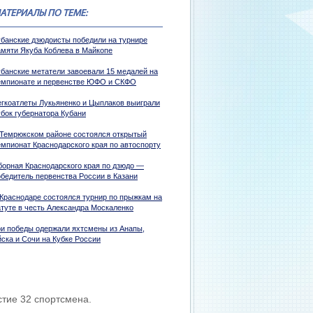
АТЕРИАЛЫ ПО ТЕМЕ:
убанские дзюдоисты победили на турнире
амяти Якуба Коблева в Майкопе
убанские метатели завоевали 15 медалей на
емпионате и первенстве ЮФО и СКФО
егкоатлеты Лукьяненко и Цыплаков выиграли
убок губернатора Кубани
 Темрюкском районе состоялся открытый
емпионат Краснодарского края по автоспорту
борная Краснодарского края по дзюдо —
обедитель первенства России в Казани
 Краснодаре состоялся турнир по прыжкам на
атуте в честь Александра Москаленко
ри победы одержали яхтсмены из Анапы,
йска и Сочи на Кубке России
стие 32 спортсмена.