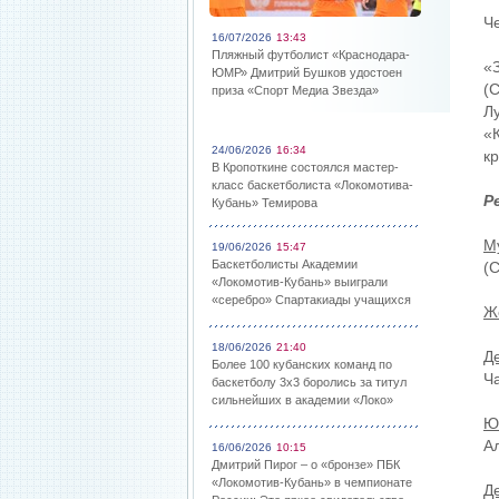
Ч
16/07/2026
13:43
Пляжный футболист «Краснодара-
«
ЮМР» Дмитрий Бушков удостоен
(
приза «Спорт Медиа Звезда»
Л
«
24/06/2026
16:34
кр
В Кропоткине состоялся мастер-
класс баскетболиста «Локомотива-
Р
Кубань» Темирова
М
19/06/2026
15:47
Баскетболисты Академии
(С
«Локомотив-Кубань» выиграли
«серебро» Спартакиады учащихся
Ж
18/06/2026
21:40
Д
Более 100 кубанских команд по
Ч
баскетболу 3х3 боролись за титул
сильнейших в академии «Локо»
Ю
А
16/06/2026
10:15
Дмитрий Пирог – о «бронзе» ПБК
«Локомотив-Кубань» в чемпионате
Д