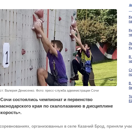
М
К
п
К
ч
Л
К
В
ч
С
п
В
б
ст: Валерия Денисенко. Фото: пресс-служба администрации Сочи
Т
 Сочи состоялись чемпионат и первенство
Е
раснодарского края по скалолазанию в дисциплине
скорость».
 соревнованиях, организованных в селе Казачий Брод, приняли уча