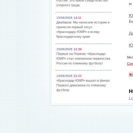
России: Это яркое свидетельство
м
упорного труда
Ю
15/06/2026
14:11
Б
Джабаров: Мы написали историю и
принесли первый титул
«Краснодару-ЮМР» и всему
Д
Краснодарскому краю
Ю
15/06/2026
12:39
Первые на Первом: «Краснодар-
Мет
ЮМР» стал чемпионом первенства
России по пляжному футболу!
Соч
13/06/2026
21:22
«Краснодар-ЮМР» вышел в финал
Первого дивизиона по пляжному
футболу
Н
Lo