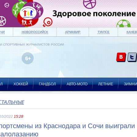
ОЧИ
НОВОРОССИЙСК
АРМАВИР
ТУАПСЕ
КАНЕВ
ИИ СПОРТИВНЫХ ЖУРНАЛИСТОВ РОССИИ
ОЛ
ХОККЕЙ
ГАНДБОЛ
АВТО-МОТО
ЛЕТНИЕ
ЗИМН
СТАЛЬНЫЕ
10/2022
15:28
портсмены из Краснодара и Сочи выиграли 
калолазанию