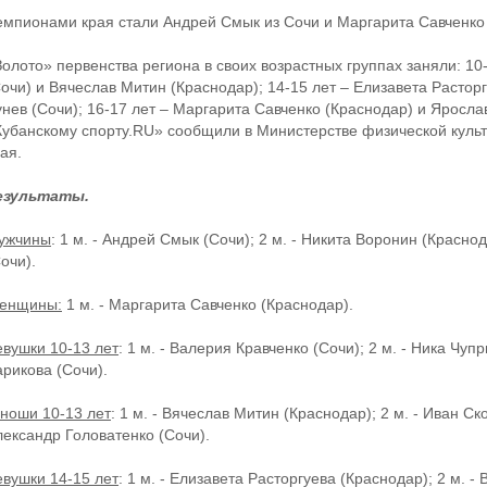
емпионами края стали Андрей Смык из Сочи и Маргарита Савченко
Золото» первенства региона в своих возрастных группах заняли: 10
Сочи) и Вячеслав Митин (Краснодар); 14-15 лет – Елизавета Растор
унев (Сочи); 16-17 лет – Маргарита Савченко (Краснодар) и Яросла
Кубанскому спорту.RU» сообщили в Министерстве физической культ
ая.
езультаты.
ужчины
: 1 м. - Андрей Смык (Сочи); 2 м. - Никита Воронин (Красно
очи).
енщины:
1 м. - Маргарита Савченко (Краснодар).
евушки 10-13 лет
: 1 м. - Валерия Кравченко (Сочи); 2 м. - Ника Чуп
арикова (Сочи).
ноши 10-13 лет
: 1 м. - Вячеслав Митин (Краснодар); 2 м. - Иван Ск
лександр Головатенко (Сочи).
евушки 14-15 лет
: 1 м. - Елизавета Расторгуева (Краснодар); 2 м. 