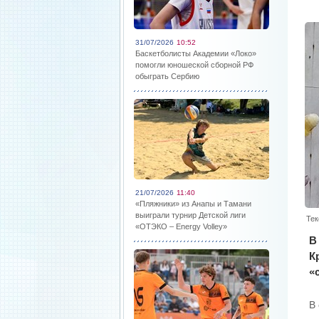
31/07/2026
10:52
Баскетболисты Академии «Локо»
помогли юношеской сборной РФ
обыграть Сербию
21/07/2026
11:40
«Пляжники» из Анапы и Тамани
выиграли турнир Детской лиги
Тек
«ОТЭКО – Energy Volley»
В
К
«
В