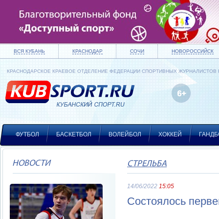
ВСЯ КУБАНЬ
КРАСНОДАР
СОЧИ
НОВОРОССИЙСК
КРАСНОДАРСКОЕ КРАЕВОЕ ОТДЕЛЕНИЕ ФЕДЕРАЦИИ СПОРТИВНЫХ ЖУРНАЛИСТОВ
ФУТБОЛ
БАСКЕТБОЛ
ВОЛЕЙБОЛ
ХОККЕЙ
ГАНДБ
НОВОСТИ
СТРЕЛЬБА
14/06/2022
15:05
Состоялось перве