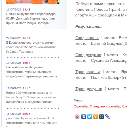
Победителями первенства к
Кристина Попова (трап), а
16/07/2026
13:43
Пляжный футболист «Краснодара-
спорту.RU» сообщили в Мин
ЮМР» Дмитрий Бушков удостоен
приза «Спорт Медиа Звезда»
Результаты.
Скит, юноши
: 1 место –Евг
24/06/2026
16:34
В Кропоткине состоялся мастер-
место – Евгений Бакулев (
класс баскетболиста «Локомотива-
Кубань» Темирова
Скит, девушки
: 1 место – 
место – Суханова Александ
19/06/2026
15:47
Баскетболисты Академии
Трап, юноши
: 1 место – Я
«Локомотив-Кубань» выиграли
«серебро» Спартакиады учащихся
место – Поляков Валерий (
Трап, девушки
: 1 место – 
18/06/2026
21:40
Более 100 кубанских команд по
баскетболу 3х3 боролись за титул
Метки:
сильнейших в академии «Локо»
,
,
Стрельба
Стендовая стрельба
Кра
16/06/2026
10:15
Дмитрий Пирог – о «бронзе» ПБК
«Локомотив-Кубань» в чемпионате