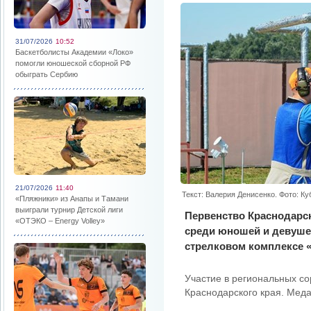
31/07/2026
10:52
Баскетболисты Академии «Локо»
помогли юношеской сборной РФ
обыграть Сербию
21/07/2026
11:40
Текст: Валерия Денисенко. Фото: К
«Пляжники» из Анапы и Тамани
выиграли турнир Детской лиги
Первенство Краснодарск
«ОТЭКО – Energy Volley»
среди юношей и девушек
стрелковом комплексе «Д
Участие в региональных со
Краснодарского края. Меда