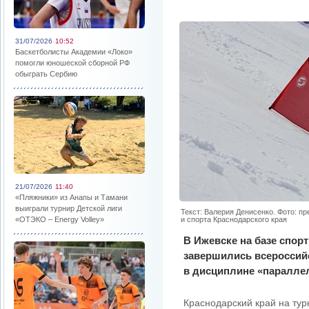
31/07/2026
10:52
Баскетболисты Академии «Локо»
помогли юношеской сборной РФ
обыграть Сербию
21/07/2026
11:40
«Пляжники» из Анапы и Тамани
выиграли турнир Детской лиги
Текст: Валерия Денисенко. Фото: п
«ОТЭКО – Energy Volley»
и спорта Краснодарского края
В Ижевске на базе спор
завершились всероссий
в дисциплине «паралле
Краснодарский край на тур