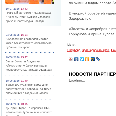
по зимним видам спорта А
16/07/2026
13:43
Пляжный футболист «Краснодара-
В упорной борьбе ей удало
ЮМР» Дмитрий Бушков удостоен
Задорожнюк.
приза «Спорт Медиа Звезда»
«Золото» и «серебро» в эт
Горбунова и Арина Турова.
24/06/2026
16:34
В Кропоткине состоялся мастер-
класс баскетболиста «Локомотива-
Метки:
Кубань» Темирова
,
,
Сноуборд
Краснодарский край
Со
19/06/2026
15:47
Баскетболисты Академии
«Локомотив-Кубань» выиграли
«серебро» Спартакиады учащихся
НОВОСТИ ПАРТНЕ
Loading...
18/06/2026
21:40
Более 100 кубанских команд по
баскетболу 3х3 боролись за титул
сильнейших в академии «Локо»
16/06/2026
10:15
Дмитрий Пирог – о «бронзе» ПБК
«Локомотив-Кубань» в чемпионате