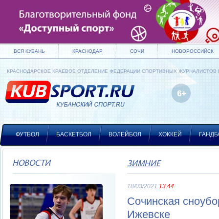
ВСЯ КУБАНЬ
КРАСНОДАР
СОЧИ
НОВОРОССИЙСК
КРАСНОДАРСКОЕ КРАЕВОЕ ОТДЕЛЕНИЕ ФЕДЕРАЦИИ СПОРТИВНЫХ ЖУРНАЛИСТОВ
ФУТБОЛ
БАСКЕТБОЛ
ВОЛЕЙБОЛ
ХОККЕЙ
ГАНДБ
НОВОСТИ
ЗИМНИЕ
18/03/2021
13:44
Сочинская сноубор
Ижевске