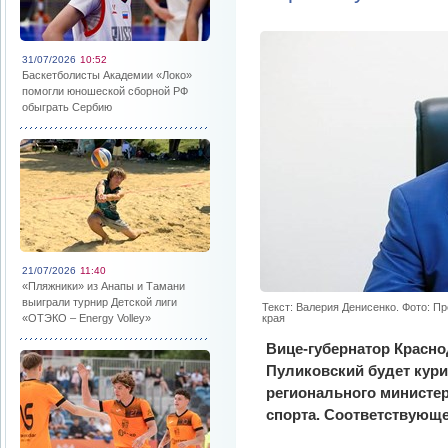
31/07/2026
10:52
Баскетболисты Академии «Локо»
помогли юношеской сборной РФ
обыграть Сербию
21/07/2026
11:40
«Пляжники» из Анапы и Тамани
выиграли турнир Детской лиги
Текст: Валерия Денисенко. Фото: П
«ОТЭКО – Energy Volley»
края
Вице-губернатор Красно
Пуликовский будет кур
регионального министер
спорта. Соответствующе