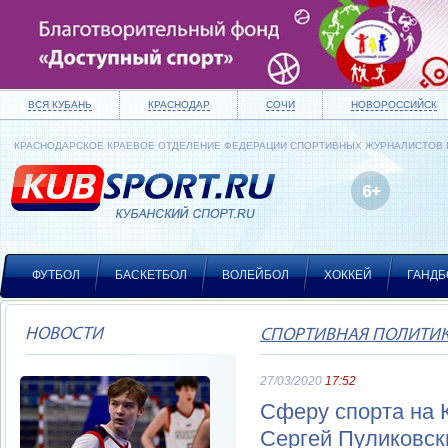
ВСЯ КУБАНЬ
КРАСНОДАР
СОЧИ
НОВОРОССИЙСК
КРАСНОДАРСКОЕ КРАЕВОЕ ОТДЕЛЕНИЕ ФЕДЕРАЦИИ СПОРТИВНЫХ ЖУРНАЛИСТОВ
ФУТБОЛ
БАСКЕТБОЛ
ВОЛЕЙБОЛ
ХОККЕЙ
ГАНДБ
НОВОСТИ
СПОРТИВНАЯ ПОЛИТИ
27/03/2020
17:52
Сферу спорта на К
Сергей Пуликовск