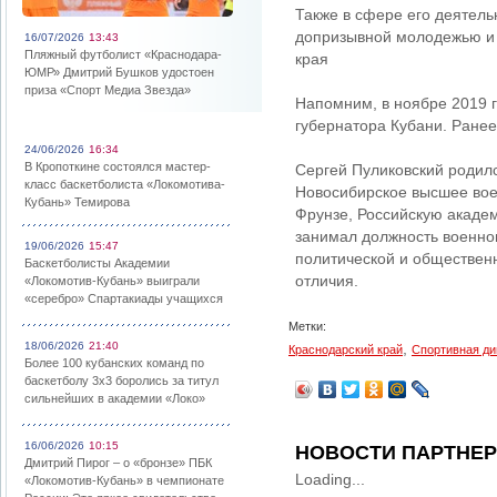
Также в сфере его деятель
допризывной молодежью и 
16/07/2026
13:43
Пляжный футболист «Краснодара-
края
ЮМР» Дмитрий Бушков удостоен
приза «Спорт Медиа Звезда»
Напомним, в ноябре 2019 
губернатора Кубани. Ранее
24/06/2026
16:34
В Кропоткине состоялся мастер-
Сергей Пуликовский родилс
класс баскетболиста «Локомотива-
Новосибирское высшее во
Кубань» Темирова
Фрунзе, Российскую академ
занимал должность военног
19/06/2026
15:47
политической и обществен
Баскетболисты Академии
отличия.
«Локомотив-Кубань» выиграли
«серебро» Спартакиады учащихся
Метки:
18/06/2026
21:40
,
Краснодарский край
Спортивная д
Более 100 кубанских команд по
баскетболу 3х3 боролись за титул
сильнейших в академии «Локо»
16/06/2026
10:15
НОВОСТИ ПАРТНЕ
Дмитрий Пирог – о «бронзе» ПБК
Loading...
«Локомотив-Кубань» в чемпионате