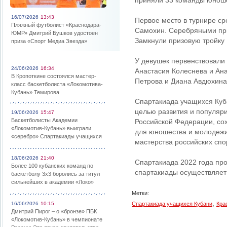
приняли 33 команды юношей
16/07/2026
13:43
Первое место в турнире с
Пляжный футболист «Краснодара-
Самохин. Серебряными при
ЮМР» Дмитрий Бушков удостоен
Замкнули призовую тройку
приза «Спорт Медиа Звезда»
У девушек первенствовали 
24/06/2026
16:34
Анастасия Колеснева и Ана
В Кропоткине состоялся мастер-
Петрова и Диана Авдюхина
класс баскетболиста «Локомотива-
Кубань» Темирова
Спартакиада учащихся Куб
целью развития и популяри
19/06/2026
15:47
Баскетболисты Академии
Российской Федерации, со
«Локомотив-Кубань» выиграли
для юношества и молодежи
«серебро» Спартакиады учащихся
мастерства российских спо
18/06/2026
21:40
Спартакиада 2022 года про
Более 100 кубанских команд по
спартакиады осуществляет 
баскетболу 3х3 боролись за титул
сильнейших в академии «Локо»
Метки:
,
16/06/2026
10:15
Спартакиада учащихся Кубани
Кра
Дмитрий Пирог – о «бронзе» ПБК
«Локомотив-Кубань» в чемпионате