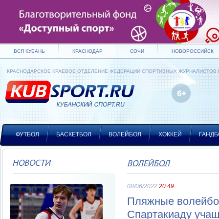
ВСЯ КУБАНЬ
КРАСНОДАР
СОЧИ
НОВОРОССИЙСК
КРАСНОДАРСКОЕ КРАЕВОЕ ОТДЕЛЕНИЕ ФЕДЕРАЦИИ СПОРТИВНЫХ ЖУРНАЛИСТОВ
ФУТБОЛ
БАСКЕТБОЛ
ВОЛЕЙБОЛ
ХОККЕЙ
ГАНДБ
НОВОСТИ
ВОЛЕЙБОЛ
08/06/2022
20:49
Пляжные волейбол
Спартакиаду учащ