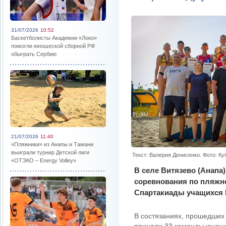
31/07/2026
10:52
Баскетболисты Академии «Локо»
помогли юношеской сборной РФ
обыграть Сербию
21/07/2026
11:40
«Пляжники» из Анапы и Тамани
выиграли турнир Детской лиги
Текст: Валерия Денисенко. Фото: К
«ОТЭКО – Energy Volley»
В селе Витязево (Анапа
соревнования по пляжно
Спартакиады учащихся К
В состязаниях, прошедших 