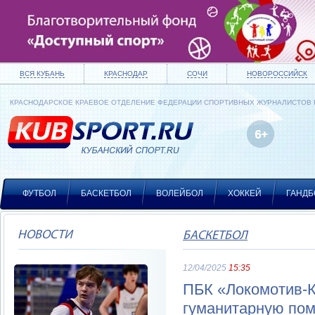
ВСЯ КУБАНЬ
КРАСНОДАР
СОЧИ
НОВОРОССИЙСК
КРАСНОДАРСКОЕ КРАЕВОЕ ОТДЕЛЕНИЕ ФЕДЕРАЦИИ СПОРТИВНЫХ ЖУРНАЛИСТОВ
ФУТБОЛ
БАСКЕТБОЛ
ВОЛЕЙБОЛ
ХОККЕЙ
ГАНДБ
НОВОСТИ
БАСКЕТБОЛ
12/04/2025
15:35
ПБК «Локомотив-К
гуманитарную по