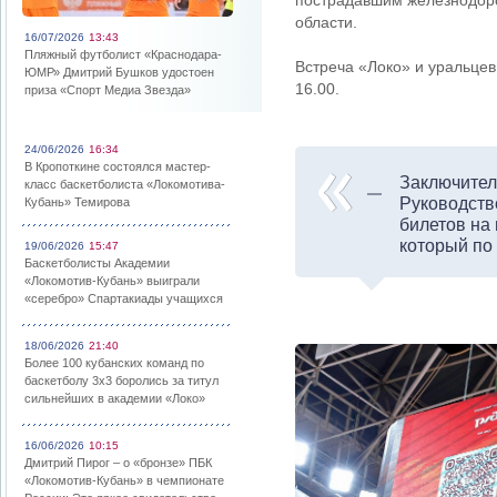
пострадавшим железнодоро
области.
16/07/2026
13:43
Пляжный футболист «Краснодара-
Встреча «Локо» и уральцев
ЮМР» Дмитрий Бушков удостоен
16.00.
приза «Спорт Медиа Звезда»
24/06/2026
16:34
В Кропоткине состоялся мастер-
Заключител
класс баскетболиста «Локомотива-
Руководств
Кубань» Темирова
билетов на
который по
19/06/2026
15:47
Баскетболисты Академии
«Локомотив-Кубань» выиграли
«серебро» Спартакиады учащихся
18/06/2026
21:40
Более 100 кубанских команд по
баскетболу 3х3 боролись за титул
сильнейших в академии «Локо»
16/06/2026
10:15
Дмитрий Пирог – о «бронзе» ПБК
«Локомотив-Кубань» в чемпионате