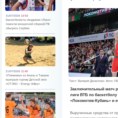
31/07/2026
10:52
Баскетболисты Академии «Локо»
помогли юношеской сборной РФ
обыграть Сербию
21/07/2026
11:40
«Пляжники» из Анапы и Тамани
выиграли турнир Детской лиги
Текст: Валерия Денисенко. Фото: П
«ОТЭКО – Energy Volley»
Заключительный матч р
лиги ВТБ по баскетбол
«Локомотив-Кубань» и 
Вырученные средства от пр