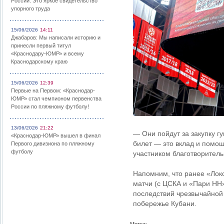
России: Это яркое свидетельство
упорного труда
15/06/2026
14:11
Джабаров: Мы написали историю и
принесли первый титул
«Краснодару-ЮМР» и всему
Краснодарскому краю
15/06/2026
12:39
Первые на Первом: «Краснодар-
ЮМР» стал чемпионом первенства
России по пляжному футболу!
13/06/2026
21:22
— Они пойдут за закупку г
«Краснодар-ЮМР» вышел в финал
билет — это вклад и помощ
Первого дивизиона по пляжному
футболу
участником благотворитель
Напомним, что ранее «Лок
матчи (с ЦСКА и «Пари НН»
последствий чрезвычайной
побережье Кубани.