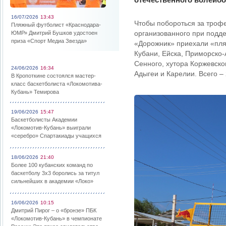
16/07/2026
13:43
Чтобы побороться за троф
Пляжный футболист «Краснодара-
организованного при подд
ЮМР» Дмитрий Бушков удостоен
приза «Спорт Медиа Звезда»
«Дорожник» приехали «пля
Кубани, Ейска, Приморско-
Сенного, хутора Коржевско
24/06/2026
16:34
Адыгеи и Карелии. Всего –
В Кропоткине состоялся мастер-
класс баскетболиста «Локомотива-
Кубань» Темирова
19/06/2026
15:47
Баскетболисты Академии
«Локомотив-Кубань» выиграли
«серебро» Спартакиады учащихся
18/06/2026
21:40
Более 100 кубанских команд по
баскетболу 3х3 боролись за титул
сильнейших в академии «Локо»
16/06/2026
10:15
Дмитрий Пирог – о «бронзе» ПБК
«Локомотив-Кубань» в чемпионате