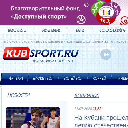
ВСЯ КУБАНЬ
КРАСНОДАР
СОЧИ
НОВОРОССИЙСК
КРАСНОДАРСКОЕ КРАЕВОЕ ОТДЕЛЕНИЕ ФЕДЕРАЦИИ СПОРТИВНЫХ ЖУРНАЛИСТОВ
ФУТБОЛ
БАСКЕТБОЛ
ВОЛЕЙБОЛ
ХОККЕЙ
ГАНДБ
НОВОСТИ
ВОЛЕЙБОЛ
17/07/2023
11:53
На Кубани прошел 
летию отечествен