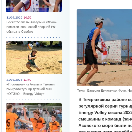
31/07/2026
10:52
Баскетболисты Академии «Локо»
помогли юношеской сборной РФ
обыграть Сербию
21/07/2026
11:40
«Пляжники» из Анапы и Тамани
выиграли турнир Детской лиги
Текст: Валерия Денисенко. Фото: Н
«ОТЭКО – Energy Volley»
В Темрюкском районе с
регулярной серии турн
Energy Volley сезона 20
смешанных команд (заче
Азовского моря были п
отечественного волейб