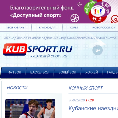
ВСЯ КУБАНЬ
КРАСНОДАР
СОЧИ
НОВОРОССИЙСК
КРАСНОДАРСКОЕ КРАЕВОЕ ОТДЕЛЕНИЕ ФЕДЕРАЦИИ СПОРТИВНЫХ ЖУРНАЛИСТОВ
ФУТБОЛ
БАСКЕТБОЛ
ВОЛЕЙБОЛ
ХОККЕЙ
ГАНДБ
НОВОСТИ
КОННЫЙ СПОРТ
30/07/2020
17:29
Кубанские наездн