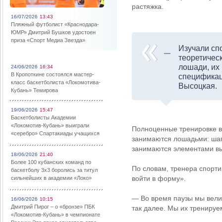
растяжка.
16/07/2026
13:43
Пляжный футболист «Краснодара-
ЮМР» Дмитрий Бушков удостоен
приза «Спорт Медиа Звезда»
Изучали сп
теоретическ
лошади, их 
24/06/2026
16:34
В Кропоткине состоялся мастер-
спецификац
класс баскетболиста «Локомотива-
Высоцкая.
Кубань» Темирова
19/06/2026
15:47
Баскетболисты Академии
«Локомотив-Кубань» выиграли
Полноценные тренировке в
«серебро» Спартакиады учащихся
занимаются лошадьми: шага
занимаются элементами вы
18/06/2026
21:40
Более 100 кубанских команд по
По словам, тренера спорт
баскетболу 3х3 боролись за титул
войти в форму».
сильнейших в академии «Локо»
— Во время паузы мы вели 
16/06/2026
10:15
Дмитрий Пирог – о «бронзе» ПБК
так далее. Мы их тренируе
«Локомотив-Кубань» в чемпионате