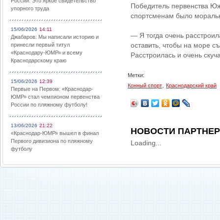
России: Это яркое свидетельство
Победитель первенства Юж
упорного труда
спортсменам было моральн
15/06/2026
14:11
— Я тогда очень расстроил
Джабаров: Мы написали историю и
оставить, чтобы на море съ
принесли первый титул
«Краснодару-ЮМР» и всему
Расстроилась и очень скуч
Краснодарскому краю
Метки:
15/06/2026
12:39
,
Конный спорт
Краснодарский край
Первые на Первом: «Краснодар-
ЮМР» стал чемпионом первенства
России по пляжному футболу!
13/06/2026
21:22
НОВОСТИ ПАРТНЕ
«Краснодар-ЮМР» вышел в финал
Первого дивизиона по пляжному
Loading...
футболу