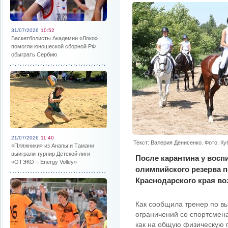
31/07/2026
10:52
Баскетболисты Академии «Локо»
помогли юношеской сборной РФ
обыграть Сербию
21/07/2026
11:40
Текст: Валерия Денисенко. Фото: К
«Пляжники» из Анапы и Тамани
выиграли турнир Детской лиги
После карантина у вос
«ОТЭКО – Energy Volley»
олимпийского резерва п
Краснодарского края в
Как сообщила тренер по в
ограничений со спортсмен
как на общую физическую по