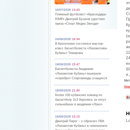
э
д
16/07/2026
13:43
С
Пляжный футболист «Краснодара-
П
ЮМР» Дмитрий Бушков удостоен
приза «Спорт Медиа Звезда»
К
к
(ю
24/06/2026
16:34
р
В Кропоткине состоялся мастер-
ж
класс баскетболиста «Локомотива-
1
Кубань» Темирова
24
ю
19/06/2026
15:47
Ш
Баскетболисты Академии
«Локомотив-Кубань» выиграли
и
«серебро» Спартакиады учащихся
Мет
Кра
18/06/2026
21:40
Более 100 кубанских команд по
баскетболу 3х3 боролись за титул
сильнейших в академии «Локо»
Н
16/06/2026
10:15
Lo
Дмитрий Пирог – о «бронзе» ПБК
«Локомотив-Кубань» в чемпионате