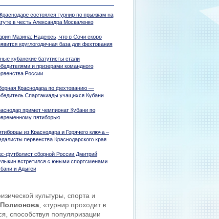
 Краснодаре состоялся турнир по прыжкам на
атуте в честь Александра Москаленко
ария Мазина: Надеюсь, что в Сочи скоро
оявится круглогодичная база для фехтования
ные кубанские батутисты стали
обедителями и призерами командного
ервенства России
борная Краснодара по фехтованию —
обедитель Спартакиады учащихся Кубани
раснодар примет чемпионат Кубани по
овременному пятиборью
ятиборцы из Краснодара и Горячего ключа –
едалисты первенства Краснодарского края
кс-футболист сборной России Дмитрий
улыкин встретился с юными спортсменами
убани и Адыгеи
изической культуры, спорта и
 Полионова
, «турнир проходит в
ся, способствуя популяризации