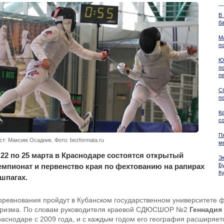
В
б
М
п
Ю
п
п
С
п
К
с
П
ст: Максим Осадник. Фото: bezformata.ru
м
 22 по 25 марта в Краснодаре состоятся открытый
Э
емпионат и первенство края по фехтованию на рапирах
Б
К
 шпагах.
оревнования пройдут в Кубанском государственном университете ф
уризма. По словам руководителя краевой СДЮСШОР №2
Геннадия
раснодаре с 2009 года, и с каждым годом его география расширяет