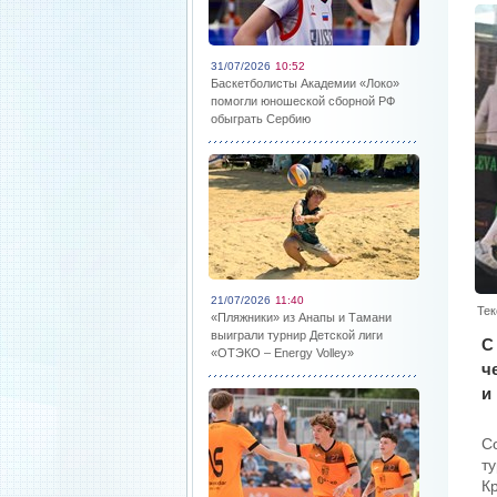
31/07/2026
10:52
Баскетболисты Академии «Локо»
помогли юношеской сборной РФ
обыграть Сербию
21/07/2026
11:40
Тек
«Пляжники» из Анапы и Тамани
выиграли турнир Детской лиги
С
«ОТЭКО – Energy Volley»
ч
и
С
т
К