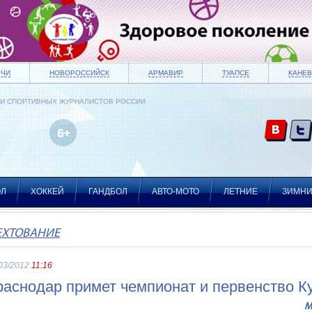
ОЧИ
НОВОРОССИЙСК
АРМАВИР
ТУАПСЕ
КАНЕВ
ИИ СПОРТИВНЫХ ЖУРНАЛИСТОВ РОССИИ
ОЛ
ХОККЕЙ
ГАНДБОЛ
АВТО-МОТО
ЛЕТНИЕ
ЗИМН
ЕХТОВАНИЕ
03/2012
11:16
раснодар примет чемпионат и первенство К
М