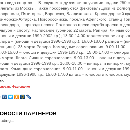
того вида спорта». – В текущем году заявки на участие подали 250
елегаты из Москвы. Также посоревнуются фехтовальщики из Волгогр
таврополя, Пятигорска, Воронежа, Владикавказа. Краснодарский кр
риморско-Ахтарска, Новороссийска, поселка Афипского, станиц Тби
раснодара, – приводит слова Полионова пресс-служба краевого де
ультуре и спорту. Расписание турнира: 22 марта. Рапира. Личные с
ноши и девушки 1999-2002 г.р.); 13.30-14.00 торжественное открыт
апира – (юноши и девушки 1996-1998 г.р.); 16.00-18.00 рапира – (
енщины). 23 марта Рапира. Командные соревнования. 9.00-11.00 – 
1.00-15.00 – юноши и девушки 1996-1998 г.р.; 15.00-17.00 – юниор
 марта Шпага. Личные соревнования. 9.00-13.00 – юноши и девушки 
ноши и девушки 1996-1998 г.р.; 16.00-18.00 – юниоры и юниорки, 
пага. Командные соревнования. 9.00-11.00 – юноши и девушки 1999-
 девушки 1996-1998 г.р.; 15.00-17.00 шпага – юниоры и юниорки, 
ки:
,
снодар
Фехтование
ОВОСТИ ПАРТНЕРОВ
ading...