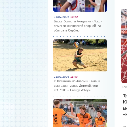
31/07/2026
10:52
Баскетболисты Академии «Локо»
помогли юношеской сборной РФ
обыграть Сербию
21/07/2026
11:40
«Пляжники» из Анапы и Тамани
выиграли турнир Детской лиги
Тек
«ОТЭКО – Energy Volley»
Т
Ю
м
«