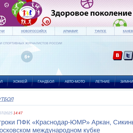
ОЧИ
НОВОРОССИЙСК
АРМАВИР
ТУАПСЕ
КАНЕВ
ИИ СПОРТИВНЫХ ЖУРНАЛИСТОВ РОССИИ
ОЛ
ХОККЕЙ
ГАНДБОЛ
АВТО-МОТО
ЛЕТНИЕ
ЗИМН
УТБОЛ
07/2025
14:47
гроки ПФК «Краснодар-ЮМР» Аркан, Сикинь
осковском международном кубке