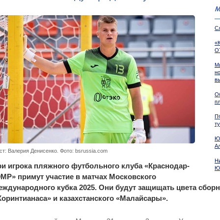
М
С
«
О
М
н
в
О
пл
П
т
Ю
А
ст: Валерия Денисенко. Фото: bsrussia.com
Н
ри игрока пляжного футбольного клуба «Краснодар-
Ю
МР» примут участие в матчах Московского
еждународного кубка 2025. Они будут защищать цвета сборн
Коринтианаса» и казахстанского «Малайсары».