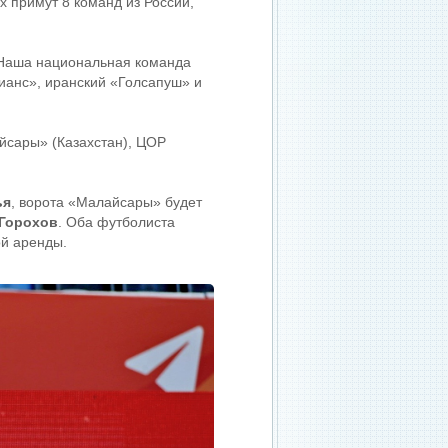
х примут 8 команд из России,
 Наша национальная команда
тианс», иранский «Голсапуш» и
йсары» (Казахстан), ЦОР
ья
, ворота «Малайсары» будет
 Горохов
. Оба футболиста
ой аренды.