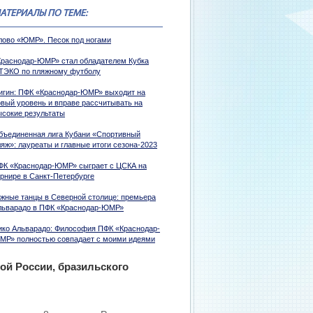
АТЕРИАЛЫ ПО ТЕМЕ:
лово «ЮМР». Песок под ногами
Краснодар-ЮМР» стал обладателем Кубка
ТЭКО по пляжному футболу
игин: ПФК «Краснодар-ЮМР» выходит на
овый уровень и вправе рассчитывать на
ысокие результаты
бъединенная лига Кубани «Спортивный
яж»: лауреаты и главные итоги сезона-2023
ФК «Краснодар-ЮМР» сыграет с ЦСКА на
урнире в Санкт-Петербурге
жные танцы в Северной столице: премьера
льварадо в ПФК «Краснодар-ЮМР»
ико Альварадо: Философия ПФК «Краснодар-
МР» полностью совпадает с моими идеями
ой России, бразильского