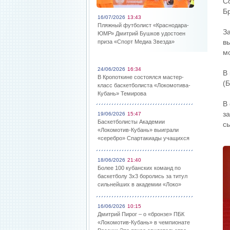
Со
Б
16/07/2026
13:43
Пляжный футболист «Краснодара-
З
ЮМР» Дмитрий Бушков удостоен
в
приза «Спорт Медиа Звезда»
м
24/06/2026
16:34
В
В Кропоткине состоялся мастер-
(
класс баскетболиста «Локомотива-
Кубань» Темирова
В
з
19/06/2026
15:47
Баскетболисты Академии
с
«Локомотив-Кубань» выиграли
«серебро» Спартакиады учащихся
18/06/2026
21:40
Более 100 кубанских команд по
баскетболу 3х3 боролись за титул
сильнейших в академии «Локо»
16/06/2026
10:15
Дмитрий Пирог – о «бронзе» ПБК
«Локомотив-Кубань» в чемпионате