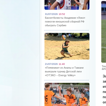
31/07/2026
10:52
Баскетболисты Академии «Локо»
помогли юношеской сборной РФ
обыграть Сербию
21/07/2026
11:40
Тек
«Пляжники» из Анапы и Тамани
&#1
выиграли турнир Детской лиги
«ОТЭКО – Energy Volley»
З
з
и
п
п
о