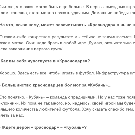
Считаю, что очков могло быть еще больше. В первых выездных играх
елом, конечно, старт можно назвать удачным. Домашние победы та
 На что, по-вашему, может рассчитывать «Краснодар» в ныне
 О каком-либо конкретном результате мы сейчас не задумываемся.
аждом матче. Очки надо брать в любой игре. Думаю, окончательно 
осле завершения первого круга/
 Как вы себя чувствуете в «Краснодаре»?
 Хорошо. Здесь есть все, чтобы играть в футбол. Инфраструктура к
– Большинство краснодарцев болеют за «Кубань»...
 Это понятно. «Кубань» – команда с традициями. Но у нас тоже по
клонники. Их пока не так много, но, надеюсь, своей игрой мы буде
ольшего количества любителей футбола. Хочу сказать спасибо тем, 
леть за нас.
– Ждете дерби «Краснодар» – «Кубань»?