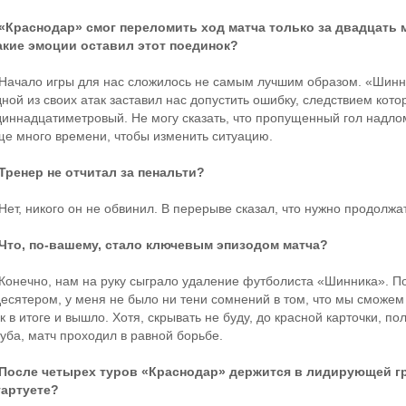
 «Краснодар» смог переломить ход матча только за двадцать 
акие эмоции оставил этот поединок?
 Начало игры для нас сложилось не самым лучшим образом. «Шинни
дной из своих атак заставил нас допустить ошибку, следствием кот
диннадцатиметровый. Не могу сказать, что пропущенный гол надлом
ще много времени, чтобы изменить ситуацию.
 Тренер не отчитал за пенальти?
Нет, никого он не обвинил. В перерыве сказал, что нужно продолжат
 Что, по-вашему, стало ключевым эпизодом матча?
 Конечно, нам на руку сыграло удаление футболиста «Шинника». Пос
десятером, у меня не было ни тени сомнений в том, что мы сможем 
к в итоге и вышло. Хотя, скрывать не буду, до красной карточки, п
луба, матч проходил в равной борьбе.
 После четырех туров «Краснодар» держится в лидирующей гр
тартуете?