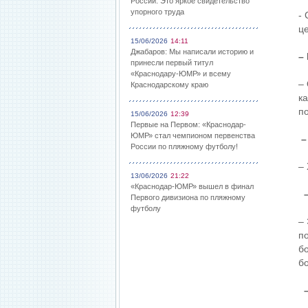
России: Это яркое свидетельство
упорного труда
- 
ц
15/06/2026
14:11
Джабаров: Мы написали историю и
–
принесли первый титул
«Краснодару-ЮМР» и всему
–
Краснодарскому краю
к
п
15/06/2026
12:39
Первые на Первом: «Краснодар-
ЮМР» стал чемпионом первенства
–
России по пляжному футболу!
–
13/06/2026
21:22
«Краснодар-ЮМР» вышел в финал
Первого дивизиона по пляжному
футболу
–
по
б
бо