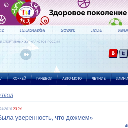
ОЧИ
НОВОРОССИЙСК
АРМАВИР
ТУАПСЕ
КАНЕВ
ИИ СПОРТИВНЫХ ЖУРНАЛИСТОВ РОССИИ
ОЛ
ХОККЕЙ
ГАНДБОЛ
АВТО-МОТО
ЛЕТНИЕ
ЗИМН
УТБОЛ
04/2010
23:24
Была уверенность, что дожмем»
М