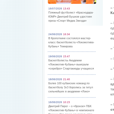
–
16/07/2026
13:43
К
Пляжный футболист «Краснодара-
ЮМР» Дмитрий Бушков удостоен
приза «Спорт Медиа Звезда»
–
о
о
24/06/2026
16:34
е
В Кропоткине состоялся мастер-
класс баскетболиста «Локомотива-
Кубань» Темирова
–
19/06/2026
15:47
– 
Баскетболисты Академии
«Локомотив-Кубань» выиграли
–
«серебро» Спартакиады учащихся
–
18/06/2026
21:40
Более 100 кубанских команд по
в
баскетболу 3х3 боролись за титул
та
сильнейших в академии «Локо»
к
16/06/2026
10:15
–
Дмитрий Пирог – о «бронзе» ПБК
с
«Локомотив-Кубань» в чемпионате