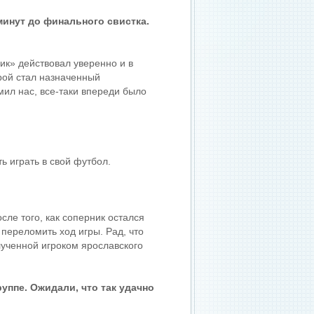
минут до финального свистка.
к» действовал уверенно и в
орой стал назначенный
ил нас, все-таки впереди было
ь играть в свой футбол.
ле того, как соперник остался
переломить ход игры. Рад, что
олученной игроком ярославского
уппе. Ожидали, что так удачно