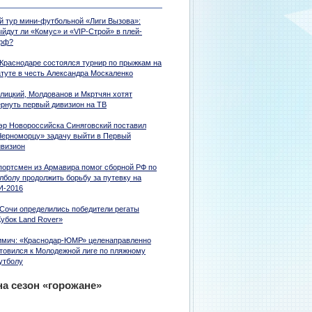
-й тур мини-футбольной «Лиги Вызова»:
ыйдут ли «Комус» и «VIP-Строй» в плей-
фф?
 Краснодаре состоялся турнир по прыжкам на
атуте в честь Александра Москаленко
алицкий, Молдованов и Мкртчян хотят
ернуть первый дивизион на ТВ
эр Новороссийска Синяговский поставил
Черноморцу» задачу выйти в Первый
ивизион
портсмен из Армавира помог сборной РФ по
лболу продолжить борьбу за путевку на
И-2016
 Сочи определились победители регаты
Кубок Land Rover»
имич: «Краснодар-ЮМР» целенаправленно
отовился к Молодежной лиге по пляжному
утболу
на сезон «горожане»