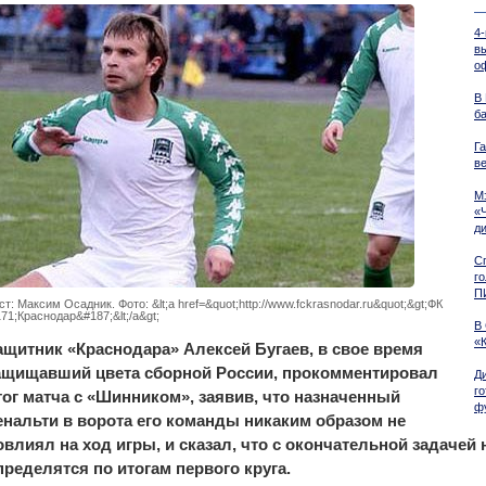
4
в
о
В
б
Г
в
М
«
д
С
го
П
ст: Максим Осадник. Фото: &lt;a href=&quot;http://www.fckrasnodar.ru&quot;&gt;ФК
71;Краснодар&#187;&lt;/a&gt;
В
«
ащитник «Краснодара» Алексей Бугаев, в свое время
ащищавший цвета сборной России, прокомментировал
Д
г
тог матча с «Шинником», заявив, что назначенный
ф
енальти в ворота его команды никаким образом не
овлиял на ход игры, и сказал, что с окончательной задачей 
пределятся по итогам первого круга.