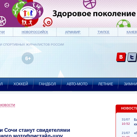
ОЧИ
НОВОРОССИЙСК
АРМАВИР
ТУАПСЕ
КАНЕВ
ИИ СПОРТИВНЫХ ЖУРНАЛИСТОВ РОССИИ
ОЛ
ХОККЕЙ
ГАНДБОЛ
АВТО-МОТО
ЛЕТНИЕ
ЗИМН
 НОВОСТИ
НОВОСТ
31/07
Б
10:52
ю
и Сочи станут свидетелями
21/07
«
ьного мотофристайл-шоу