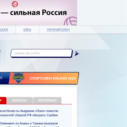
СКАЯ
ЕЙСК
ГОРЯЧИЙ КЛЮЧ
ИЕ
СПОРТСМЕН КУБАНИ 2025
И
АНОНСЫ
ИНТЕРВЬЮ
аскетболисты Академии «Локо» помогли
ношеской сборной РФ обыграть Сербию
Пляжники» из Анапы и Тамани выиграли