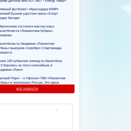
урнир Детской лиги «ОТЭКО – Energy Volley»
ляжный футболист «Краснодара-ЮМР»
митрий Бушков удостоен приза «Спорт
едиа Звезда»
 Кропоткине состоялся мастер-класс
аскетболиста «Локомотива-Кубань»
емирова
аскетболисты Академии «Локомотив-
убань» выиграли «серебро» Спартакиады
чащихся
олее 100 кубанских команд по баскетболу
х3 боролись за титул сильнейших в
кадемии «Локо»
митрий Пирог – о «бронзе» ПБК «Локомотив-
убань» в чемпионате России: Это яркое
видетельство упорного труда
ВСЕ НОВОСТИ