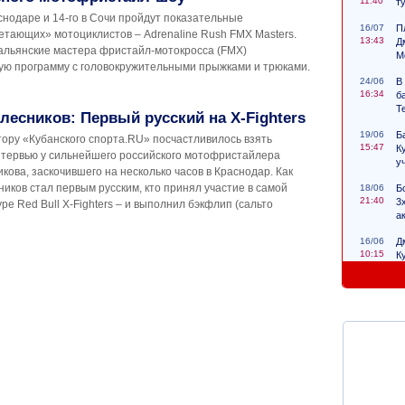
11:40
т
аснодаре и 14-го в Сочи пройдут показательные
16/07
П
етающих» мотоциклистов – Adrenaline Rush FMX Masters.
13:43
Д
тальянские мастера фристайл-мотокросса (FMX)
М
ую программу с головокружительными прыжками и трюками.
24/06
В
16:34
б
Т
лесников: Первый русский на X-Fighters
19/06
Б
тору «Кубанского спорта.RU» посчастливилось взять
15:47
К
нтервью у сильнейшего российского мотофристайлера
у
кова, заскочившего на несколько часов в Краснодар. Как
ников стал первым русским, кто принял участие в самой
18/06
Б
21:40
3
е Red Bull X-Fighters – и выполнил бэкфлип (сальто
а
16/06
Д
10:15
К
с