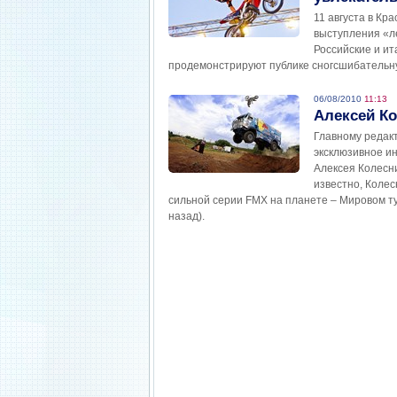
11 августа в Кр
выступления «л
Российские и и
продемонстрируют публике сногсшибательн
06/08/2010
11:13
Алексей Ко
Главному редак
эксклюзивное и
Алексея Колесни
известно, Колес
сильной серии FMX на планете – Мировом тур
назад).