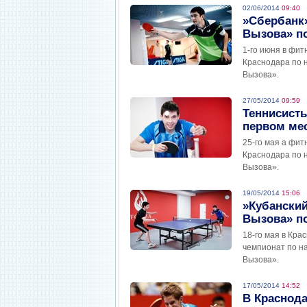
02/06/2014
09:40
»Сбербанк»
Вызова» по
1-го июня в фит
Краснодара по 
Вызова».
27/05/2014
09:59
Теннисисты
первом мес
25-го мая а фит
Краснодара по 
Вызова».
19/05/2014
15:06
»Кубанский
Вызова» по
18-го мая в Кра
чемпионат по н
Вызова».
17/05/2014
14:52
В Краснода