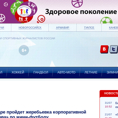
ОЧИ
НОВОРОССИЙСК
АРМАВИР
ТУАПСЕ
КАНЕВ
ИИ СПОРТИВНЫХ ЖУРНАЛИСТОВ РОССИИ
ОЛ
ХОККЕЙ
ГАНДБОЛ
АВТО-МОТО
ЛЕТНИЕ
ЗИМН
НОВОСТ
31/07
Б
10:52
ю
ре пройдет жеребьевка корпоративной
21/07
«
ова» по мини-футболу