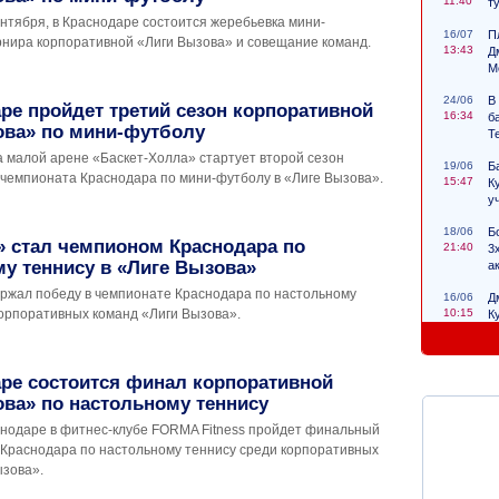
11:40
т
сентября, в Краснодаре состоится жеребьевка мини-
16/07
П
рнира корпоративной «Лиги Вызова» и совещание команд.
13:43
Д
М
24/06
В
ре пройдет третий сезон корпоративной
16:34
б
ова» по мини-футболу
Т
а малой арене «Баскет-Холла» стартует второй сезон
19/06
Б
 чемпионата Краснодара по мини-футболу в «Лиге Вызова».
15:47
К
у
18/06
Б
» стал чемпионом Краснодара по
21:40
3
у теннису в «Лиге Вызова»
а
ржал победу в чемпионате Краснодара по настольному
16/06
Д
10:15
корпоративных команд «Лиги Вызова».
К
с
ре состоится финал корпоративной
ва» по настольному теннису
аснодаре в фитнес-клубе FORMA Fitness пройдет финальный
 Краснодара по настольному теннису среди корпоративных
ызова».