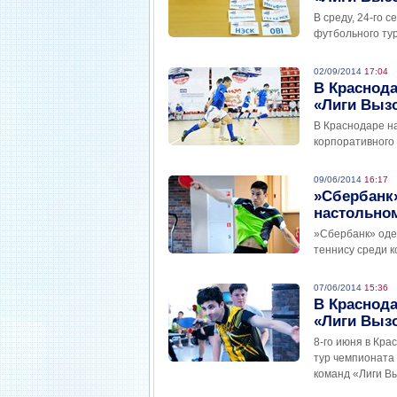
В среду, 24-го 
футбольного ту
02/09/2014
17:04
В Краснода
«Лиги Выз
В Краснодаре н
корпоративного
09/06/2014
16:17
»Сбербанк
настольном
»Сбербанк» оде
теннису среди 
07/06/2014
15:36
В Краснода
«Лиги Вызо
8-го июня в Кр
тур чемпионата
команд «Лиги В