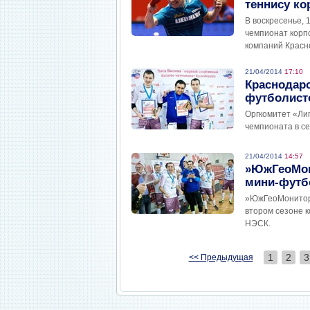
теннису ко
В воскресенье, 
чемпионат корп
компаний Красн
21/04/2014
17:10
Краснодар
футболист
Оргкомитет «Ли
чемпионата в с
21/04/2014
14:57
»ЮжГеоМон
мини-футб
»ЮжГеоМонитори
втором сезоне 
НЭСК.
1
2
3
<< Предыдущая