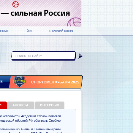
СКАЯ
ЕЙСК
ГОРЯЧИЙ КЛЮЧ
ИЕ
СПОРТСМЕН КУБАНИ 2025
И
АНОНСЫ
ИНТЕРВЬЮ
аскетболисты Академии «Локо» помогли
ношеской сборной РФ обыграть Сербию
Пляжники» из Анапы и Тамани выиграли