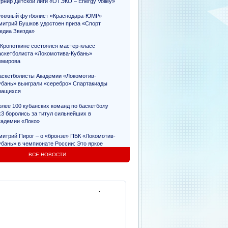
урнир Детской лиги «ОТЭКО – Energy Volley»
ляжный футболист «Краснодара-ЮМР»
митрий Бушков удостоен приза «Спорт
едиа Звезда»
 Кропоткине состоялся мастер-класс
аскетболиста «Локомотива-Кубань»
емирова
аскетболисты Академии «Локомотив-
убань» выиграли «серебро» Спартакиады
чащихся
олее 100 кубанских команд по баскетболу
х3 боролись за титул сильнейших в
кадемии «Локо»
митрий Пирог – о «бронзе» ПБК «Локомотив-
убань» в чемпионате России: Это яркое
видетельство упорного труда
ВСЕ НОВОСТИ