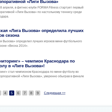
рпоративной «Лиги Вызова»
18 апреля, в фитнес-клубе FORMA Fitness стартует первый
оративной «Лиги Вызова» по настольному теннису среди
одара.
ская «Лига Вызова» определила лучших
ов сезона
ги Вызова» определил лучших игроков мини-футбольного
езоне «Весна 2014».
иторинг» – чемпион Краснодара по
олу в «Лиге Вызова»!
нг» стал чемпионом Краснодара по мини-футболу во
корпоративной «Лиги Вызова», уверенно обыграв в финале
4
5
6
7
8
9
Следующая >>