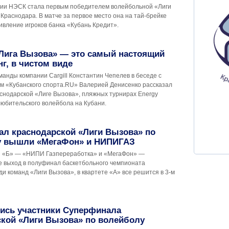
ии НЭСК стала первым победителем волейбольной «Лиги
Краснодара. В матче за первое место она на тай-брейке
ивление игроков банка «Кубань Кредит».
«Лига Вызова» — это самый настоящий
г, в чистом виде
анды компании Cargill Константин Чепелев в беседе с
м «Кубанского спорта.RU» Валерией Денисенко рассказал
аснодарской «Лиге Вызова», пляжных турнирах Energy
любительского волейбола на Кубани.
ал краснодарской «Лиги Вызова» по
у вышли «МегаФон» и НИПИГАЗ
ы «Б» — «НИПИ Газпереработка» и «МегаФон» —
е выход в полуфинал баскетбольного чемпионата
и команд «Лиги Вызова», в квартете «А» все решится в 3-м
ись участники Суперфинала
ской «Лиги Вызова» по волейболу