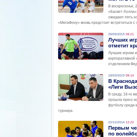
В воскресенье, 
«Баскет-Холла»
ожидают пять н
«МегаФону» вновь предстоит встретиться с
26/03/2015
08:21
Лучших игр
отметит к
Лучшие игроки 
корпоративной 
отделением Фед
19/03/2015
08:14
В Краснода
«Лиги Выз
В среду, 18-го 
прошла пресс-к
футболу среди 
турнира.
22/12/2014
12:22
Первым че
по волейб