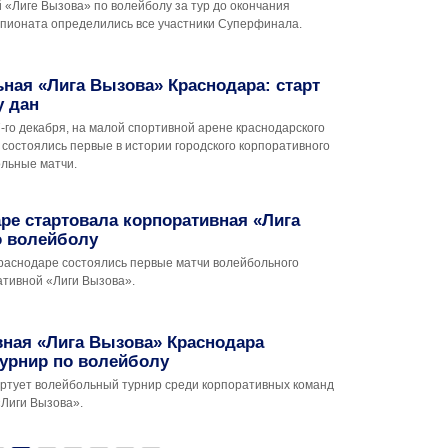
 «Лиге Вызова» по волейболу за тур до окончания
мпионата определились все участники Суперфинала.
ная «Лига Вызова» Краснодара: старт
у дан
7-го декабря, на малой спортивной арене краснодарского
состоялись первые в истории городского корпоративного
ольные матчи.
ре стартовала корпоративная «Лига
о волейболу
Краснодаре состоялись первые матчи волейбольного
ативной «Лиги Вызова».
вная «Лига Вызова» Краснодара
турнир по волейболу
тартует волейбольный турнир среди корпоративных команд
«Лиги Вызова».