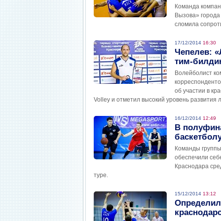
Команда компан
Вызова» города 
сломила сопрот
17/12/2014
16:30
Чепелев: 
тим-билдин
Волейболист ком
корреспонденто
об участии в кр
Volley и отметил высокий уровень развития 
16/12/2014
12:49
В полуфин
баскетбол
Команды групп
обеспечили себ
Краснодара сред
туре.
15/12/2014
13:12
Определил
краснодар