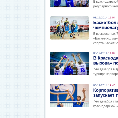
В краснодарской
регулярного че
08/12/2014
17:04
Баскетболь
чемпионат
В воскресенье, 
«Баскет-Холла» 
спорта баскетб
08/12/2014
14:09
В Краснода
вызова» п
7-го декабря в 
турнира корпор
03/12/2014
17:40
Корпорати
запускает 
7-го декабря с
краснодарской 