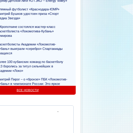
урнир Детской лиги «ОТЭКО – Energy Volley»
ляжный футболист «Краснодара-ЮМР»
митрий Бушков удостоен приза «Спорт
едиа Звезда»
 Кропоткине состоялся мастер-класс
аскетболиста «Локомотива-Кубань»
емирова
аскетболисты Академии «Локомотив-
убань» выиграли «серебро» Спартакиады
чащихся
олее 100 кубанских команд по баскетболу
х3 боролись за титул сильнейших в
кадемии «Локо»
митрий Пирог – о «бронзе» ПБК «Локомотив-
убань» в чемпионате России: Это яркое
видетельство упорного труда
ВСЕ НОВОСТИ