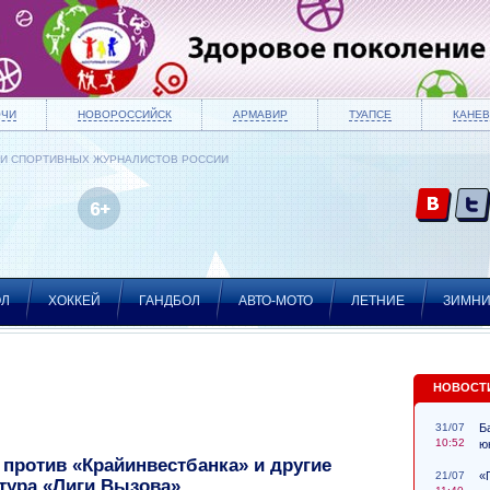
ОЧИ
НОВОРОССИЙСК
АРМАВИР
ТУАПСЕ
КАНЕВ
ИИ СПОРТИВНЫХ ЖУРНАЛИСТОВ РОССИИ
ОЛ
ХОККЕЙ
ГАНДБОЛ
АВТО-МОТО
ЛЕТНИЕ
ЗИМН
НОВОСТ
31/07
Б
10:52
ю
против «Крайинвестбанка» и другие
21/07
«
 тура «Лиги Вызова»