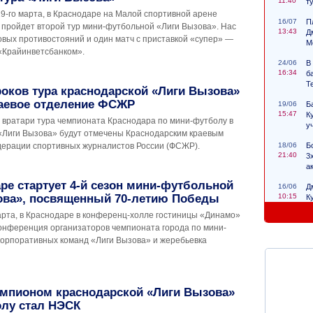
11:40
т
29-го марта, в Краснодаре на Малой спортивной арене
16/07
П
 пройдет второй тур мини-футбольной «Лиги Вызова». Нас
13:43
Д
овых противостояний и один матч с приставкой «супер» —
М
 «Крайинветсбанком».
24/06
В
16:34
б
Т
оков тура краснодарской «Лиги Вызова»
раевое отделение ФСЖР
19/06
Б
15:47
К
и вратари тура чемпионата Краснодара по мини-футболу в
у
«Лиги Вызова» будут отмечены Краснодарским краевым
18/06
Б
ерации спортивных журналистов России (ФСЖР).
21:40
3
а
ре стартует 4-й сезон мини-футбольной
16/06
Д
10:15
ова», посвященный 70-летию Победы
К
с
марта, в Краснодаре в конференц-холле гостиницы «Динамо»
онференция организаторов чемпионата города по мини-
корпоративных команд «Лиги Вызова» и жеребьевка
мпионом краснодарской «Лиги Вызова»
олу стал НЭСК